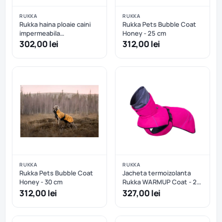
RUKKA
RUKKA
Rukka haina ploaie caini
Rukka Pets Bubble Coat
impermeabila
Honey - 25 cm
reflectorizanta - Dark - 40
302,00 lei
312,00 lei
cm
RUKKA
RUKKA
Rukka Pets Bubble Coat
Jacheta termoizolanta
Honey - 30 cm
Rukka WARMUP Coat - 25
cm
312,00 lei
327,00 lei