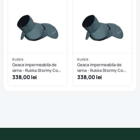
RUKKA
RUKKA
Geaca impermeabila de
Geaca impermeabila de
iarna - Rukka Stormy Coat
iarna - Rukka Stormy Coat
- Dark Agave - 35 cm
- Dark Agave - 40 cm
338,00 lei
338,00 lei