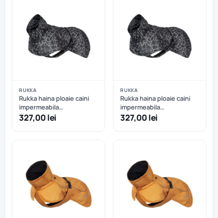
RUKKA
RUKKA
Rukka haina ploaie caini
Rukka haina ploaie caini
impermeabila
impermeabila
reflectorizanta - Dark - 50
reflectorizanta - Dark - 55
327,00 lei
327,00 lei
cm
cm