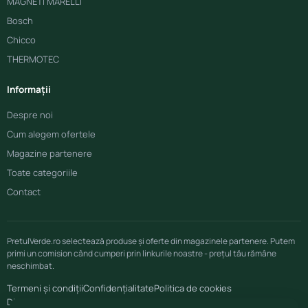
MAGNETI MARELLI
Bosch
Chicco
THERMOTEC
Informații
Despre noi
Cum alegem ofertele
Magazine partenere
Toate categoriile
Contact
PretulVerde.ro selectează produse și oferte din magazinele partenere. Putem
primi un comision când cumperi prin linkurile noastre - prețul tău rămâne
neschimbat.
Termeni și condiții
Confidențialitate
Politica de cookies
Disclaimer afiliere