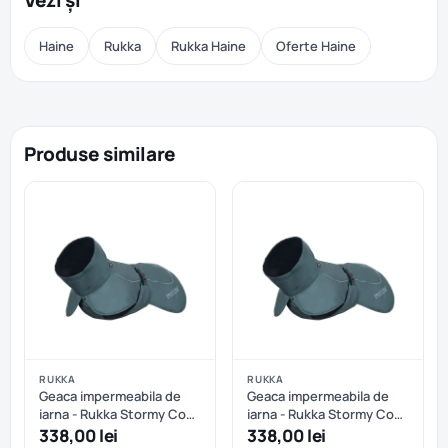
Vezi și
Haine
Rukka
Rukka Haine
Oferte Haine
Produse similare
RUKKA
RUKKA
Geaca impermeabila de
Geaca impermeabila de
iarna - Rukka Stormy Coat
iarna - Rukka Stormy Coat
- Dark Agave - 35 cm
- Dark Agave - 40 cm
338,00 lei
338,00 lei