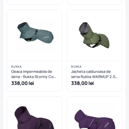
RUKKA
RUKKA
Geaca impermeabila de
Jacheta calduroasa de
iarna - Rukka Stormy Coat
iarna Rukka WARMUP 2.0
- Dark Agave - 45 cm
COAT - 30 cm - Sage
338,00 lei
338,00 lei
Green