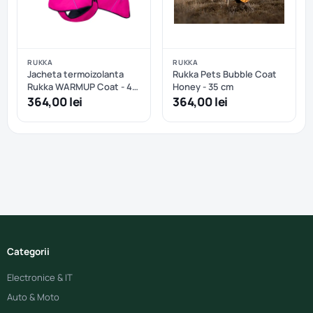
RUKKA
RUKKA
Jacheta termoizolanta
Rukka Pets Bubble Coat
Rukka WARMUP Coat - 45
Honey - 35 cm
cm
364,00 lei
364,00 lei
Categorii
Electronice & IT
Auto & Moto