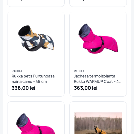
RUKKA
RUKKA
Rukka pets Furtunoasa
Jacheta termoizolanta
haina camo - 45 cm
Rukka WARMUP Coat - 40
cm
338,00 lei
363,00 lei