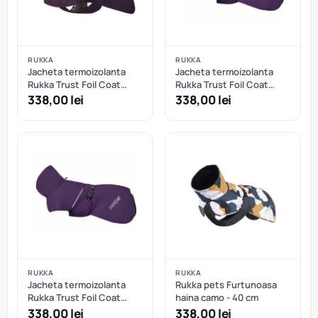
RUKKA
RUKKA
Jacheta termoizolanta
Jacheta termoizolanta
Rukka Trust Foil Coat
Rukka Trust Foil Coat
Plum - 35 cm
Plum - 40 cm
338,00 lei
338,00 lei
RUKKA
RUKKA
Jacheta termoizolanta
Rukka pets Furtunoasa
Rukka Trust Foil Coat
haina camo - 40 cm
Plum - 45 cm
338,00 lei
338,00 lei