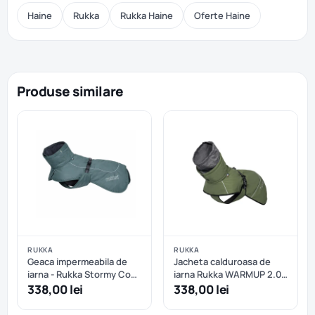
Haine
Rukka
Rukka Haine
Oferte Haine
Produse similare
RUKKA
RUKKA
Geaca impermeabila de
Jacheta calduroasa de
iarna - Rukka Stormy Coat
iarna Rukka WARMUP 2.0
- Dark Agave - 45 cm
COAT - 30 cm - Sage
338,00 lei
338,00 lei
Green