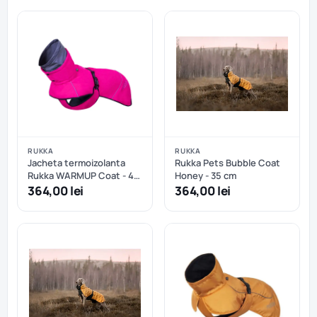
RUKKA
RUKKA
Jacheta termoizolanta
Rukka Pets Bubble Coat
Rukka WARMUP Coat - 45
Honey - 35 cm
cm
364,00 lei
364,00 lei