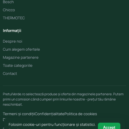
Bosch
Chicco
THERMOTEC
Informații
Despre noi
Cum alegem ofertele
Magazine partenere
Toate categoriile
Contact
PretulVerde.ro selectează produse și oferte din magazinele partenere. Putem
primi un comision când cumperi prin linkurile noastre - prețul tău rămâne
neschimbat.
Termeni și condiții
Confidențialitate
Politica de cookies
Disclaimer afiliere
Folosim cookie-uri pentru funcționare și statistici.
Accept
© 2026 PretulVerde.ro