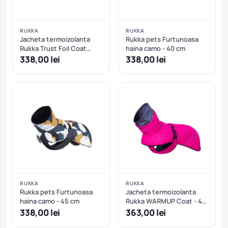
RUKKA
RUKKA
Jacheta termoizolanta
Rukka pets Furtunoasa
Rukka Trust Foil Coat
haina camo - 40 cm
Plum - 45 cm
338,00 lei
338,00 lei
RUKKA
RUKKA
Rukka pets Furtunoasa
Jacheta termoizolanta
haina camo - 45 cm
Rukka WARMUP Coat - 40
cm
338,00 lei
363,00 lei