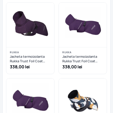
RUKKA
RUKKA
Jacheta termoizolanta
Jacheta termoizolanta
Rukka Trust Foil Coat
Rukka Trust Foil Coat
Plum - 35 cm
Plum - 40 cm
338,00 lei
338,00 lei