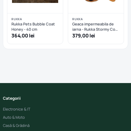
RUKKA
RUKKA
Rukka Pets Bubble Coat
Geaca impermeabila de
Honey - 40 cm
iarna - Rukka Stormy Coat
- Abricot - 50 cm
364,00 lei
379,00 lei
Categorii
Electronice & IT
Auto & Moto
Casă & Grădină