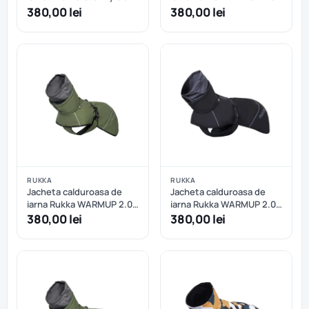
- Dark Agave - 55 cm
COAT - 40 cm - Dark
380,00 lei
380,00 lei
RUKKA
RUKKA
Jacheta calduroasa de
Jacheta calduroasa de
iarna Rukka WARMUP 2.0
iarna Rukka WARMUP 2.0
COAT - 40 cm - Sage
COAT - 45 cm - Dark
380,00 lei
380,00 lei
Green