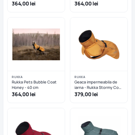
cm
364,00 lei
364,00 lei
RUKKA
RUKKA
Rukka Pets Bubble Coat
Geaca impermeabila de
Honey - 40 cm
iarna - Rukka Stormy Coat
- Abricot - 50 cm
364,00 lei
379,00 lei