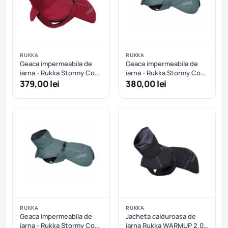
RUKKA
RUKKA
Geaca impermeabila de
Geaca impermeabila de
iarna - Rukka Stormy Coat
iarna - Rukka Stormy Coat
- Burgundy - 50 cm
- Dark Agave - 50 cm
379,00 lei
380,00 lei
RUKKA
RUKKA
Geaca impermeabila de
Jacheta calduroasa de
iarna - Rukka Stormy Coat
iarna Rukka WARMUP 2.0