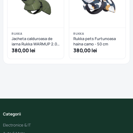
RUKKA
RUKKA
Jacheta calduroasa de
Rukka pets Furtunoasa
iarna Rukka WARMUP 2.0
haina camo - 50 cm
COAT - 45 cm - Sage
380,00 lei
380,00 lei
Green
Categorii
Electronice & IT