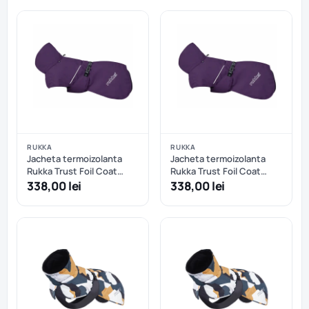
RUKKA
RUKKA
Jacheta termoizolanta
Jacheta termoizolanta
Rukka Trust Foil Coat
Rukka Trust Foil Coat
Plum - 40 cm
Plum - 45 cm
338,00 lei
338,00 lei