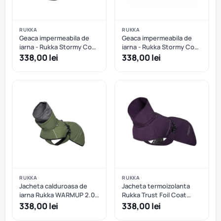
RUKKA
RUKKA
Geaca impermeabila de
Geaca impermeabila de
iarna - Rukka Stormy Coat
iarna - Rukka Stormy Coat
- Dark Agave - 40 cm
- Dark Agave - 45 cm
338,00 lei
338,00 lei
RUKKA
RUKKA
Jacheta calduroasa de
Jacheta termoizolanta
iarna Rukka WARMUP 2.0
Rukka Trust Foil Coat
COAT - 30 cm - Sage
Plum - 35 cm
338,00 lei
338,00 lei
Green