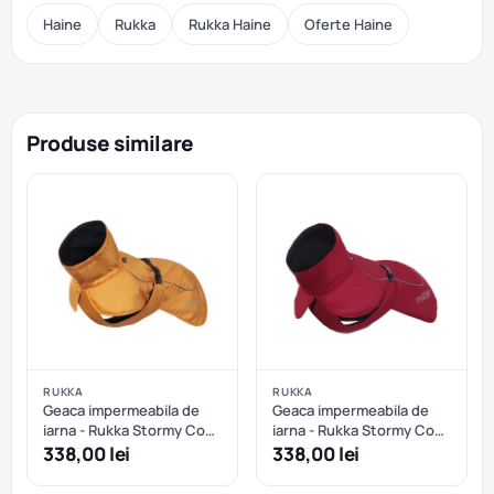
Haine
Rukka
Rukka Haine
Oferte Haine
Produse similare
RUKKA
RUKKA
Geaca impermeabila de
Geaca impermeabila de
iarna - Rukka Stormy Coat
iarna - Rukka Stormy Coat
- Abricot - 45 cm
- Burgundy - 40 cm
338,00 lei
338,00 lei