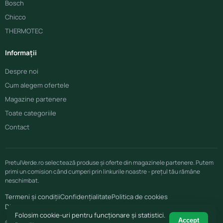
Bosch
Chicco
THERMOTEC
Informații
Despre noi
Cum alegem ofertele
Magazine partenere
Toate categoriile
Contact
PretulVerde.ro selectează produse și oferte din magazinele partenere. Putem
primi un comision când cumperi prin linkurile noastre - prețul tău rămâne
neschimbat.
Termeni și condiții
Confidențialitate
Politica de cookies
Disclaimer afiliere
Folosim cookie-uri pentru funcționare și statistici.
Accept
© 2026 PretulVerde.ro