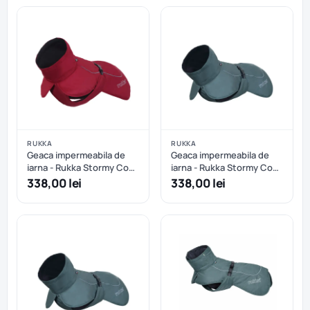
RUKKA
RUKKA
Geaca impermeabila de
Geaca impermeabila de
iarna - Rukka Stormy Coat
iarna - Rukka Stormy Coat
- Burgundy - 45 cm
- Dark Agave - 35 cm
338,00 lei
338,00 lei