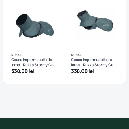
RUKKA
RUKKA
Geaca impermeabila de
Geaca impermeabila de
iarna - Rukka Stormy Coat
iarna - Rukka Stormy Coat
- Dark Agave - 40 cm
- Dark Agave - 45 cm
338,00 lei
338,00 lei