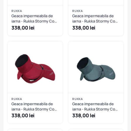
RUKKA
RUKKA
Geaca impermeabila de
Geaca impermeabila de
iarna - Rukka Stormy Coat
iarna - Rukka Stormy Coat
- Abricot - 45 cm
- Burgundy - 40 cm
338,00 lei
338,00 lei
RUKKA
RUKKA
Geaca impermeabila de
Geaca impermeabila de
iarna - Rukka Stormy Coat
iarna - Rukka Stormy Coat
- Burgundy - 45 cm
- Dark Agave - 35 cm
338,00 lei
338,00 lei