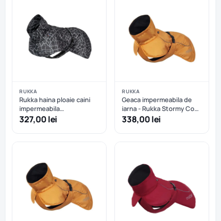
RUKKA
RUKKA
Rukka haina ploaie caini
Geaca impermeabila de
impermeabila
iarna - Rukka Stormy Coat
reflectorizanta - Dark - 55
- Abricot - 35 cm
327,00 lei
338,00 lei
cm