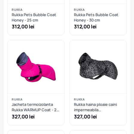
RUKKA
RUKKA
Rukka Pets Bubble Coat
Rukka Pets Bubble Coat
Honey - 25 cm
Honey - 30 cm
312,00 lei
312,00 lei
RUKKA
RUKKA
Jacheta termoizolanta
Rukka haina ploaie caini
Rukka WARMUP Coat - 25
impermeabila
cm
reflectorizanta - Dark - 50
327,00 lei
327,00 lei
cm