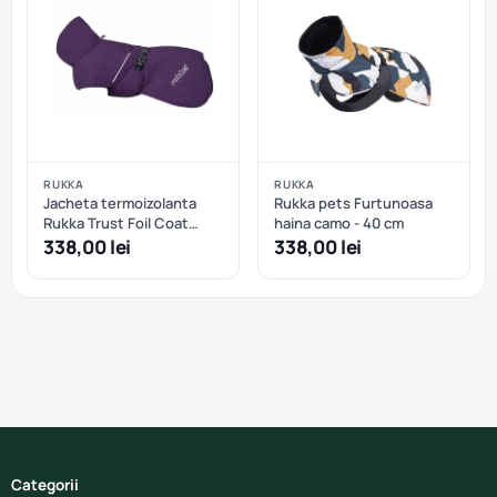
RUKKA
RUKKA
Jacheta termoizolanta
Rukka pets Furtunoasa
Rukka Trust Foil Coat
haina camo - 40 cm
Plum - 45 cm
338,00 lei
338,00 lei
Categorii