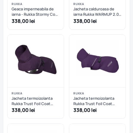
RUKKA
RUKKA
Geaca impermeabila de
Jacheta calduroasa de
iarna - Rukka Stormy Coat
iarna Rukka WARMUP 2.0
- Dark Agave - 45 cm
COAT - 30 cm - Sage
338,00 lei
338,00 lei
Green
RUKKA
RUKKA
Jacheta termoizolanta
Jacheta termoizolanta
Rukka Trust Foil Coat
Rukka Trust Foil Coat
Plum - 35 cm
Plum - 40 cm
338,00 lei
338,00 lei