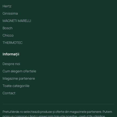
Hertz
Ginissima
MAGNETI MARELLI
Bosch
Chicco
THERMOTEC
Informații
Despre noi
Cum alegem ofertele
Magazine partenere
Toate categoriile
Contact
PretulVerde.ro selectează produse și oferte din magazinele partenere. Putem
primi un comision când cumperi prin linkurile noastre - prețul tău rămâne