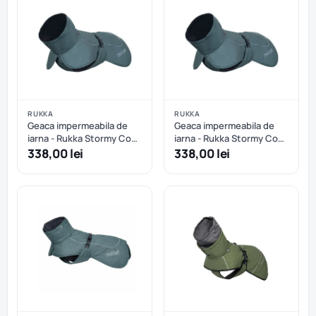
RUKKA
RUKKA
Geaca impermeabila de
Geaca impermeabila de
iarna - Rukka Stormy Coat
iarna - Rukka Stormy Coat
- Dark Agave - 35 cm
- Dark Agave - 40 cm
338,00 lei
338,00 lei