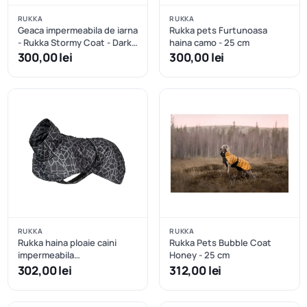
RUKKA
RUKKA
Geaca impermeabila de iarna
Rukka pets Furtunoasa
- Rukka Stormy Coat - Dark
haina camo - 25 cm
Agave - 30 cm
300,00 lei
300,00 lei
RUKKA
RUKKA
Rukka haina ploaie caini
Rukka Pets Bubble Coat
impermeabila
Honey - 25 cm
reflectorizanta - Dark - 40
302,00 lei
312,00 lei
cm