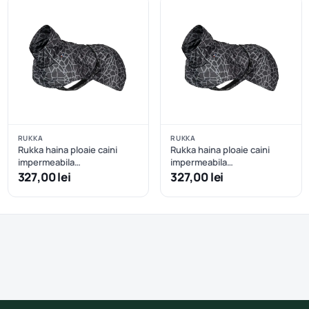
RUKKA
RUKKA
Rukka haina ploaie caini
Rukka haina ploaie caini
impermeabila
impermeabila
reflectorizanta - Dark - 50
reflectorizanta - Dark - 55
327,00 lei
327,00 lei
cm
cm