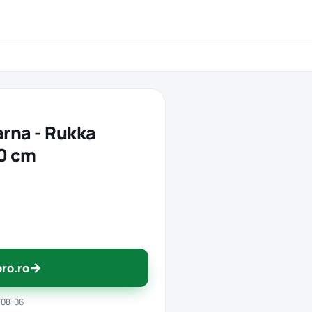
arna - Rukka
30 cm
→
pro.ro
-08-06