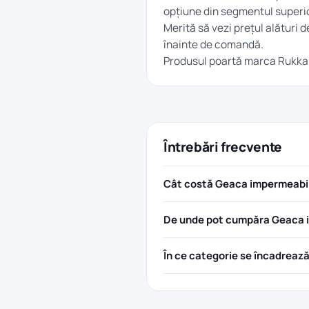
opțiune din segmentul superio
Merită să vezi prețul alături d
înainte de comandă.
Produsul poartă marca
Rukka
Întrebări frecvente
Cât costă Geaca impermeabila
De unde pot cumpăra Geaca im
În ce categorie se încadreaz