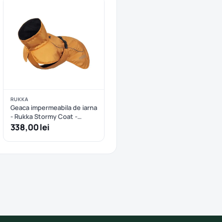
RUKKA
Geaca impermeabila de iarna
- Rukka Stormy Coat -
Abricot - 35 cm
338,00 lei