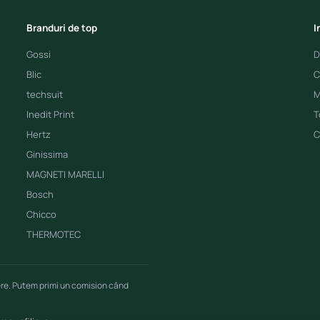
Branduri de top
I
Gossi
D
Blic
C
techsuit
M
Inedit Print
T
Hertz
C
Ginissima
MAGNETI MARELLI
Bosch
Chicco
THERMOTEC
ere. Putem primi un comision când