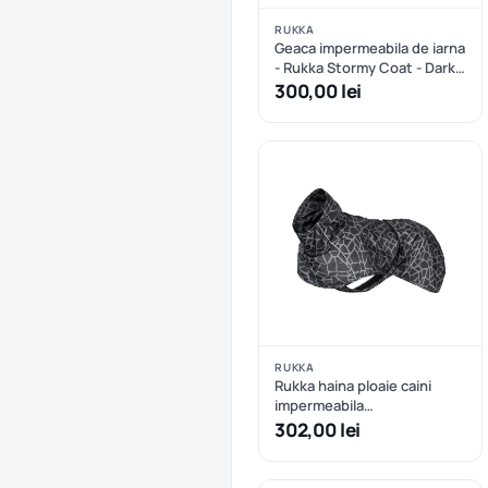
RUKKA
Geaca impermeabila de iarna
- Rukka Stormy Coat - Dark
Agave - 25 cm
300,00 lei
RUKKA
Rukka haina ploaie caini
impermeabila
reflectorizanta - Dark - 35
302,00 lei
cm