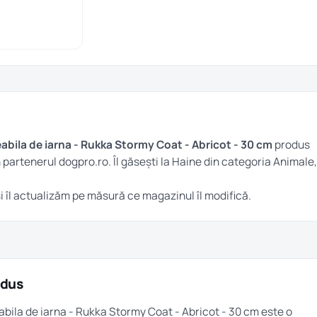
bila de iarna - Rukka Stormy Coat - Abricot - 30 cm
produs
n partenerul dogpro.ro. Îl găsești la
Haine
din categoria
Animale
,
i îl actualizăm pe măsură ce magazinul îl modifică.
odus
bila de iarna - Rukka Stormy Coat - Abricot - 30 cm este o