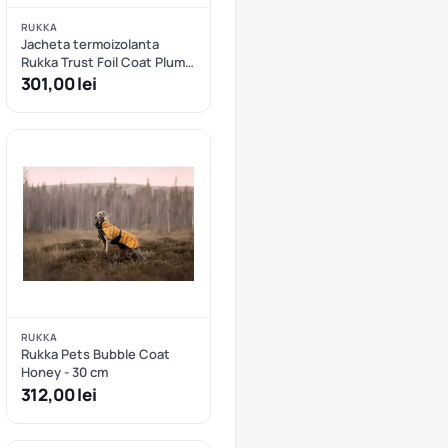
RUKKA
Jacheta termoizolanta
Rukka Trust Foil Coat Plum -
25 cm
301,00 lei
RUKKA
Rukka Pets Bubble Coat
Honey - 30 cm
312,00 lei