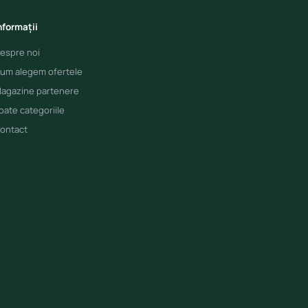
nformații
espre noi
um alegem ofertele
agazine partenere
oate categoriile
ontact