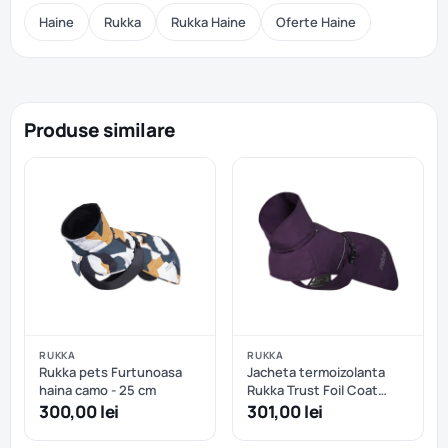
Haine
Rukka
Rukka Haine
Oferte Haine
Produse similare
RUKKA
RUKKA
Rukka pets Furtunoasa
Jacheta termoizolanta
haina camo - 25 cm
Rukka Trust Foil Coat
Plum - 25 cm
300,00 lei
301,00 lei