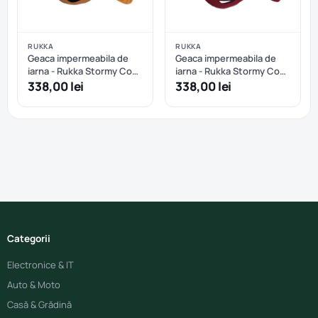
RUKKA
RUKKA
Geaca impermeabila de
Geaca impermeabila de
iarna - Rukka Stormy Coat
iarna - Rukka Stormy Coat
- Abricot - 45 cm
- Burgundy - 40 cm
338,00 lei
338,00 lei
Categorii
Electronice & IT
Auto & Moto
Casă & Grădină