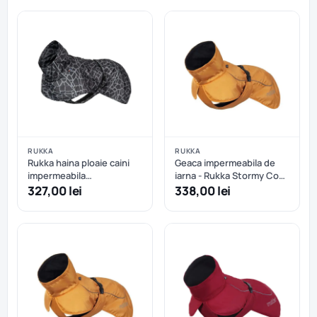
RUKKA
RUKKA
Rukka haina ploaie caini
Geaca impermeabila de
impermeabila
iarna - Rukka Stormy Coat
reflectorizanta - Dark - 55
- Abricot - 35 cm
327,00 lei
338,00 lei
cm