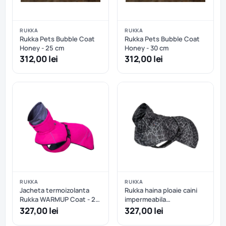
RUKKA
RUKKA
Rukka Pets Bubble Coat
Rukka Pets Bubble Coat
Honey - 25 cm
Honey - 30 cm
312,00 lei
312,00 lei
RUKKA
RUKKA
Jacheta termoizolanta
Rukka haina ploaie caini
Rukka WARMUP Coat - 25
impermeabila
cm
reflectorizanta - Dark - 50
327,00 lei
327,00 lei
cm