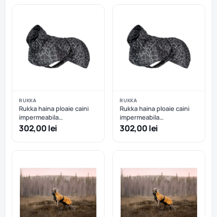
RUKKA
RUKKA
Rukka haina ploaie caini
Rukka haina ploaie caini
impermeabila
impermeabila
reflectorizanta - Dark - 35
reflectorizanta - Dark - 40
302,00 lei
302,00 lei
cm
cm