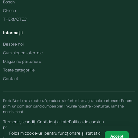
Bosch
Chicco
THERMOTEC
Informații
Despre noi
Cum alegem ofertele
Magazine partenere
Toate categoriile
Contact
PretulVerde.ro selectează produse și oferte din magazinele partenere. Putem
primi un comision când cumperi prin linkurile noastre - prețul tău rămâne
neschimbat.
Termeni și condiții
Confidențialitate
Politica de cookies
Disclaimer afiliere
Folosim cookie-uri pentru funcționare și statistici.
Accept
© 2026 PretulVerde.ro