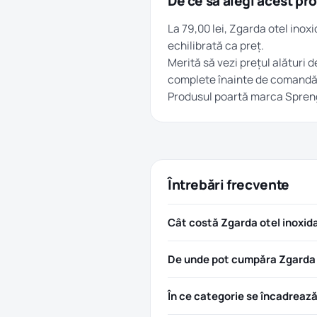
De ce să alegi acest pr
La 79,00 lei, Zgarda otel ino
echilibrată ca preț.
Merită să vezi prețul alături d
complete înainte de comandă
Produsul poartă marca
Spren
Întrebări frecvente
Cât costă Zgarda otel inoxid
De unde pot cumpăra Zgarda o
În ce categorie se încadreaz