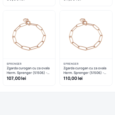
SPRENGER
SPRENGER
Zgarda curogan cu za ovala
Zgarda curogan cu za ovala
Herm. Sprenger (51506) -
Herm. Sprenger (51506) -
50 cm
53 cm
107,00 lei
110,00 lei