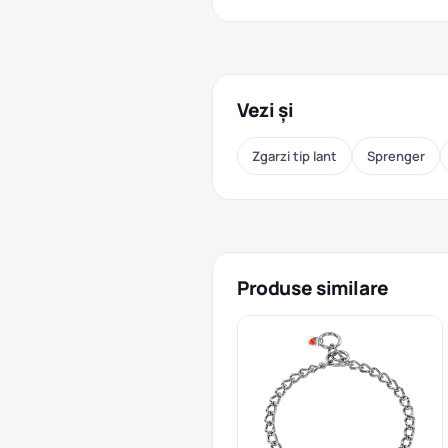
Vezi și
Zgarzi tip lant
Sprenger
Produse similare