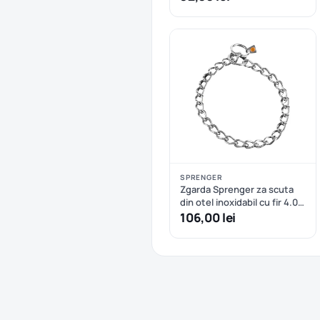
SPRENGER
Zgarda Sprenger za scuta
din otel inoxidabil cu fir 4.0
mm - 65 cm
106,00 lei