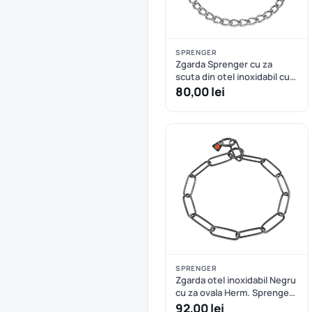
SPRENGER
Zgarda Sprenger cu za
scuta din otel inoxidabil cu
fir 3.0 mm - 50 cm
80,00 lei
SPRENGER
Zgarda otel inoxidabil Negru
cu za ovala Herm. Sprenger
- 57 cm
92,00 lei