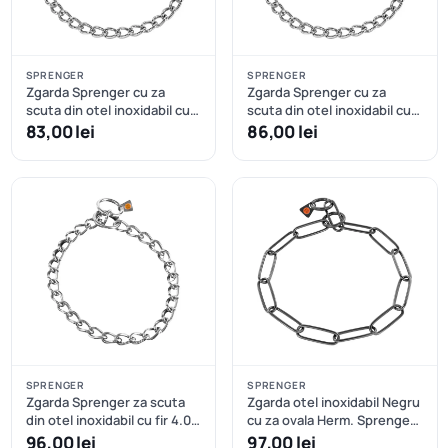
SPRENGER
SPRENGER
Zgarda Sprenger cu za
Zgarda Sprenger cu za
scuta din otel inoxidabil cu
scuta din otel inoxidabil cu
fir 3.0 mm - 55 cm
fir 3.0 mm - 60 cm
83,00 lei
86,00 lei
SPRENGER
SPRENGER
Zgarda Sprenger za scuta
Zgarda otel inoxidabil Negru
din otel inoxidabil cu fir 4.0
cu za ovala Herm. Sprenger
mm - 55 cm
- 61 cm
96,00 lei
97,00 lei