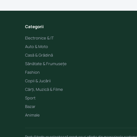
Categorii
Electronice & IT
Auto & Moto
Casă & Grădină
Sănătate & Frumusețe
Fashion
Copii & Jucării
Cărți, Muzică & Filme
Sport
Bazar
Animale
PretulVerde.ro selectează produse și oferte din magazinele parten