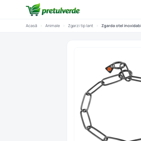
Acasă
›
Animale
›
Zgarzi tip lant
›
Zgarda otel inoxidab