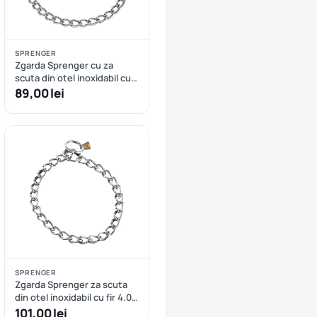
SPRENGER
Zgarda Sprenger cu za
scuta din otel inoxidabil cu
fir 3.0 mm - 65 cm
89,00 lei
SPRENGER
Zgarda Sprenger za scuta
din otel inoxidabil cu fir 4.0
mm - 60 cm
101,00 lei