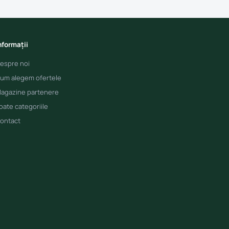
nformații
espre noi
um alegem ofertele
agazine partenere
oate categoriile
ontact