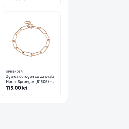
SPRENGER
Zgarda curogan cu za ovala
Herm. Sprenger (51506) -
57 cm
115,00 lei