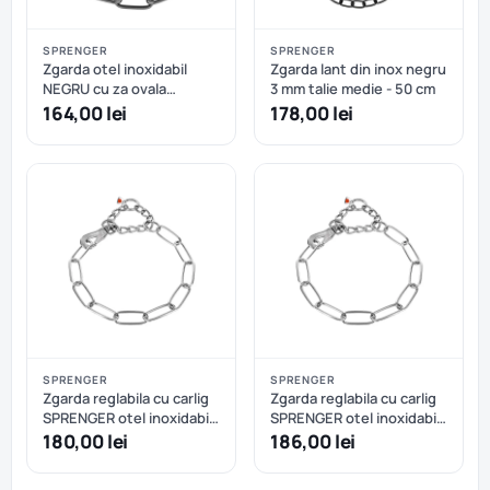
SPRENGER
SPRENGER
Zgarda otel inoxidabil
Zgarda lant din inox negru
NEGRU cu za ovala
3 mm talie medie - 50 cm
Sprenger, lungimi: 60-75
164,00 lei
178,00 lei
cm - 69 cm
SPRENGER
SPRENGER
Zgarda reglabila cu carlig
Zgarda reglabila cu carlig
SPRENGER otel inoxidabil
SPRENGER otel inoxidabil
- 70 cm
- 80 cm
180,00 lei
186,00 lei