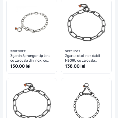
SPRENGER
SPRENGER
Zgarda Sprenger tip lant
Zgarda otel inoxidabil
cu za ovala din inox, cu
NEGRU cu za ovala
carabiniera tip carlig -
Sprenger, lungimi: 60-75
130,00 lei
138,00 lei
ideala pentru caini in
cm - 66 cm
crestere - 65 cm