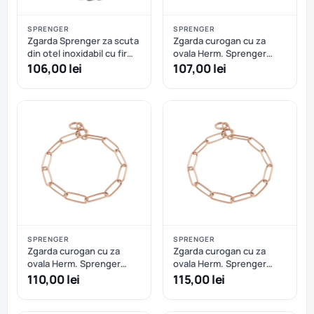
SPRENGER
SPRENGER
Zgarda Sprenger za scuta
Zgarda curogan cu za
din otel inoxidabil cu fir
ovala Herm. Sprenger
4.0 mm - 65 cm
(51506) - 50 cm
106,00 lei
107,00 lei
SPRENGER
SPRENGER
Zgarda curogan cu za
Zgarda curogan cu za
ovala Herm. Sprenger
ovala Herm. Sprenger
(51506) - 53 cm
(51506) - 57 cm
110,00 lei
115,00 lei