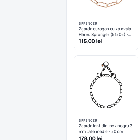
SPRENGER
Zgarda curogan cu za ovala
Herm. Sprenger (51506) -
57 cm
115,00 lei
SPRENGER
Zgarda lant din inox negru 3
mm talie medie - 50 cm
178,00 lei