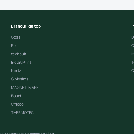
Branduri de top
I
Gossi
D
Blic
C
techsuit
M
Inedit Print
T
Hertz
C
Ginissima
MAGNETI MARELLI
Bosch
Chicco
THERMOTEC
ere. Putem primi un comision când