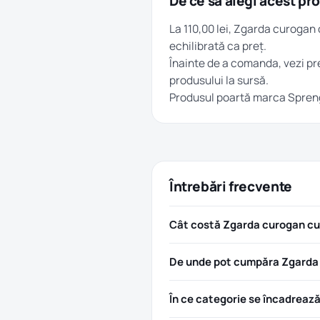
De ce să alegi acest pr
La 110,00 lei, Zgarda curogan
echilibrată ca preț.
Înainte de a comanda, vezi pre
produsului la sursă.
Produsul poartă marca
Spren
Întrebări frecvente
Cât costă Zgarda curogan cu
De unde pot cumpăra Zgarda 
În ce categorie se încadreaz