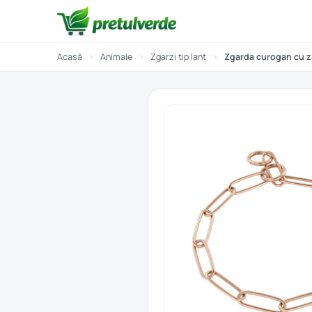
Acasă
›
Animale
›
Zgarzi tip lant
›
Zgarda curogan cu z