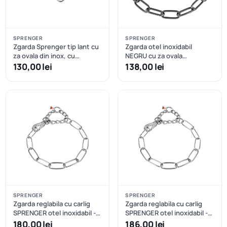
SPRENGER
SPRENGER
Zgarda Sprenger tip lant cu
Zgarda otel inoxidabil
za ovala din inox, cu
NEGRU cu za ovala
carabiniera tip carlig - ideala
Sprenger, lungimi: 60-75 cm
130,00 lei
138,00 lei
pentru caini in crestere - 65
- 66 cm
cm
SPRENGER
SPRENGER
Zgarda reglabila cu carlig
Zgarda reglabila cu carlig
SPRENGER otel inoxidabil -
SPRENGER otel inoxidabil -
70 cm
80 cm
180,00 lei
186,00 lei