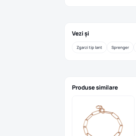
Vezi și
Zgarzi tip lant
Sprenger
Produse similare