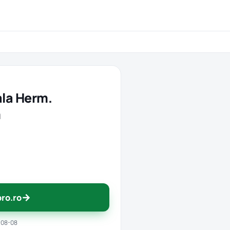
ala Herm.
m
→
pro.ro
-08-08