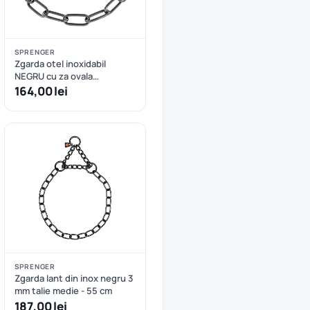
SPRENGER
Zgarda otel inoxidabil
NEGRU cu za ovala
Sprenger, lungimi: 60-75 cm
164,00 lei
- 69 cm
SPRENGER
Zgarda lant din inox negru 3
mm talie medie - 55 cm
187,00 lei