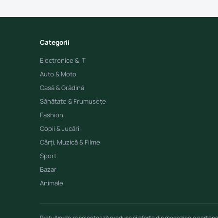
Categorii
Electronice & IT
Auto & Moto
Casă & Grădină
Sănătate & Frumusețe
Fashion
Copii & Jucării
Cărți, Muzică & Filme
Sport
Bazar
Animale
PretulVerde.ro selectează produse și oferte din magazinele parten