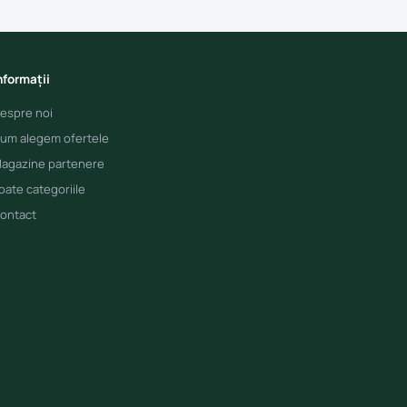
nformații
espre noi
um alegem ofertele
agazine partenere
oate categoriile
ontact