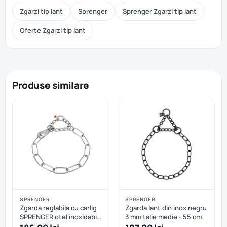
Zgarzi tip lant
Sprenger
Sprenger Zgarzi tip lant
Oferte Zgarzi tip lant
Produse similare
SPRENGER
SPRENGER
Zgarda reglabila cu carlig
Zgarda lant din inox negru
SPRENGER otel inoxidabil
3 mm talie medie - 55 cm
- 80 cm