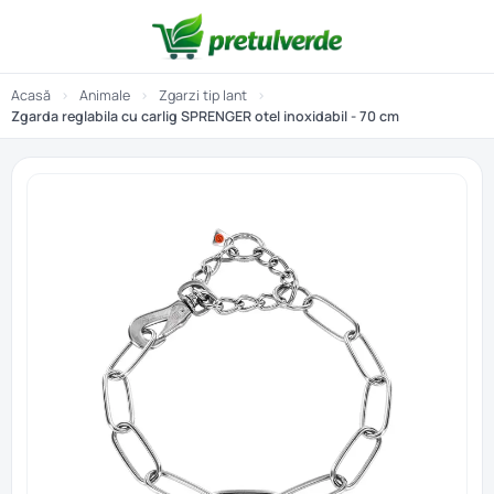
Acasă
›
Animale
›
Zgarzi tip lant
›
Zgarda reglabila cu carlig SPRENGER otel inoxidabil - 70 cm