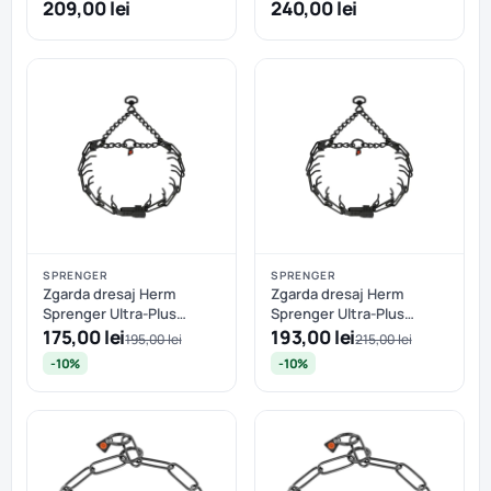
ClicLock, inox negru - 60
209,00 lei
240,00 lei
cm - 3.2 mm
SPRENGER
SPRENGER
Zgarda dresaj Herm
Zgarda dresaj Herm
Sprenger Ultra-Plus
Sprenger Ultra-Plus
ClicLock inox negru - 43
ClicLock inox negru - 63
175,00 lei
193,00 lei
195,00 lei
215,00 lei
cm - 2.25 mm
cm - 3.2 mm
-10%
-10%