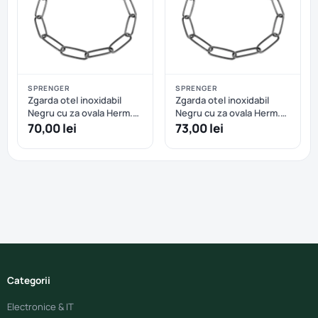
SPRENGER
SPRENGER
Zgarda otel inoxidabil
Zgarda otel inoxidabil
Negru cu za ovala Herm.
Negru cu za ovala Herm.
Sprenger - 46 cm
Sprenger - 50 cm
70,00 lei
73,00 lei
Categorii
Electronice & IT