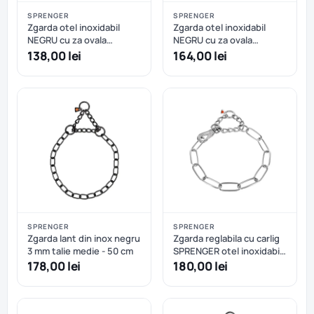
SPRENGER
SPRENGER
Zgarda otel inoxidabil
Zgarda otel inoxidabil
NEGRU cu za ovala
NEGRU cu za ovala
Sprenger, lungimi: 60-75
Sprenger, lungimi: 60-75
138,00 lei
164,00 lei
cm - 66 cm
cm - 69 cm
SPRENGER
SPRENGER
Zgarda lant din inox negru
Zgarda reglabila cu carlig
3 mm talie medie - 50 cm
SPRENGER otel inoxidabil
- 70 cm
178,00 lei
180,00 lei