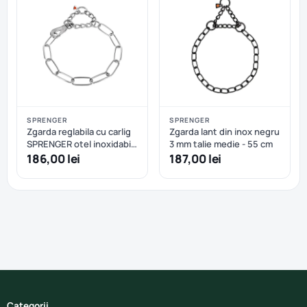
SPRENGER
SPRENGER
Zgarda reglabila cu carlig
Zgarda lant din inox negru
SPRENGER otel inoxidabil
3 mm talie medie - 55 cm
- 80 cm
186,00 lei
187,00 lei
Categorii