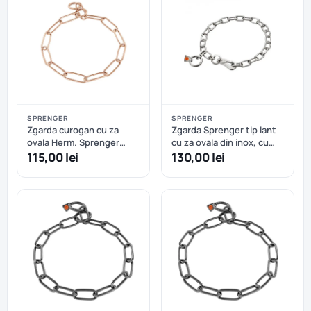
SPRENGER
SPRENGER
Zgarda curogan cu za
Zgarda Sprenger tip lant
ovala Herm. Sprenger
cu za ovala din inox, cu
(51506) - 57 cm
carabiniera tip carlig -
115,00 lei
130,00 lei
ideala pentru caini in
crestere - 65 cm