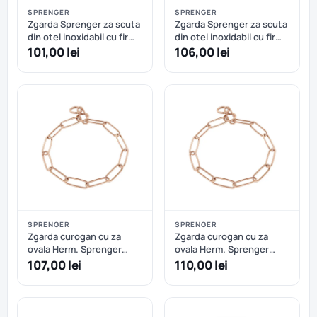
SPRENGER
SPRENGER
Zgarda Sprenger za scuta
Zgarda Sprenger za scuta
din otel inoxidabil cu fir
din otel inoxidabil cu fir
4.0 mm - 60 cm
4.0 mm - 65 cm
101,00 lei
106,00 lei
SPRENGER
SPRENGER
Zgarda curogan cu za
Zgarda curogan cu za
ovala Herm. Sprenger
ovala Herm. Sprenger
(51506) - 50 cm
(51506) - 53 cm
107,00 lei
110,00 lei