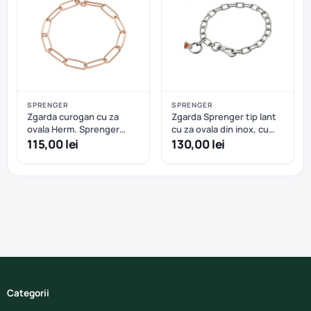
SPRENGER
SPRENGER
Zgarda curogan cu za
Zgarda Sprenger tip lant
ovala Herm. Sprenger
cu za ovala din inox, cu
(51506) - 57 cm
carabiniera tip carlig -
115,00 lei
130,00 lei
ideala pentru caini in
crestere - 65 cm
Categorii