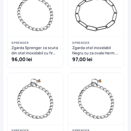
SPRENGER
SPRENGER
Zgarda Sprenger za scuta
Zgarda otel inoxidabil
din otel inoxidabil cu fir
Negru cu za ovala Herm.
4.0 mm - 55 cm
Sprenger - 61 cm
96,00 lei
97,00 lei
SPRENGER
SPRENGER