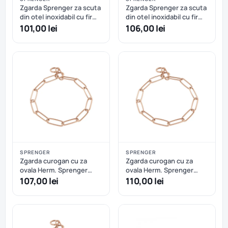
Zgarda Sprenger za scuta
Zgarda Sprenger za scuta
din otel inoxidabil cu fir
din otel inoxidabil cu fir
4.0 mm - 60 cm
4.0 mm - 65 cm
101,00 lei
106,00 lei
SPRENGER
SPRENGER
Zgarda curogan cu za
Zgarda curogan cu za
ovala Herm. Sprenger
ovala Herm. Sprenger
(51506) - 50 cm
(51506) - 53 cm
107,00 lei
110,00 lei