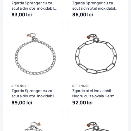
Zgarda Sprenger cu za
Zgarda Sprenger cu za
scuta din otel inoxidabil
scuta din otel inoxidabil
cu fir 3.0 mm - 55 cm
cu fir 3.0 mm - 60 cm
83,00 lei
86,00 lei
SPRENGER
SPRENGER
Zgarda Sprenger cu za
Zgarda otel inoxidabil
scuta din otel inoxidabil
Negru cu za ovala Herm.
cu fir 3.0 mm - 65 cm
Sprenger - 57 cm
89,00 lei
92,00 lei