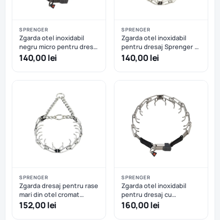
SPRENGER
SPRENGER
Zgarda otel inoxidabil
Zgarda otel inoxidabil
negru micro pentru dresaj
pentru dresaj Sprenger -
cu eliberare rapida
41 cm - 2.25 mm
140,00 lei
140,00 lei
Hermann Sprenger – 42
cm
SPRENGER
SPRENGER
Zgarda dresaj pentru rase
Zgarda otel inoxidabil
mari din otel cromat
pentru dresaj cu
Hermann Sprenger - 63
catarama rapida Hermann
152,00 lei
160,00 lei
cm
Sprenger - 52cm