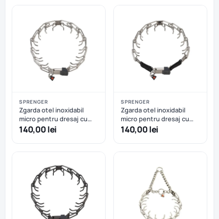
SPRENGER
SPRENGER
Zgarda otel inoxidabil
Zgarda otel inoxidabil
micro pentru dresaj cu
micro pentru dresaj cu
eliberare rapida Hermann
eliberare rapida Sprenger
140,00 lei
140,00 lei
Sprenger - 40 cm
– 41 cm