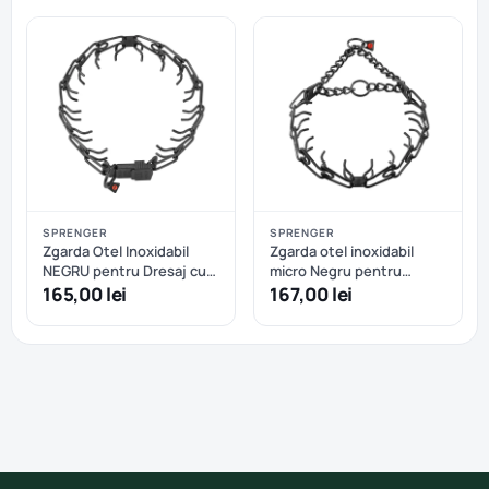
SPRENGER
SPRENGER
Zgarda Otel Inoxidabil
Zgarda otel inoxidabil
NEGRU pentru Dresaj cu
micro Negru pentru
Catarama Rapida
dresaj Hermann Sprenger
165,00 lei
167,00 lei
Hermann Sprenger 58 cm
– 41 cm