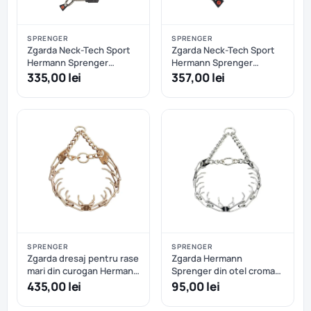
SPRENGER
SPRENGER
Zgarda Neck-Tech Sport
Zgarda Neck-Tech Sport
Hermann Sprenger
Hermann Sprenger
pentru dresaj, din otel
pentru dresaj, din otel
335,00 lei
357,00 lei
inoxidabil cu catarama
inoxidabil NEGRU MAT cu
rapida - 60 cm
catarama rapida - 60 cm
SPRENGER
SPRENGER
Zgarda dresaj pentru rase
Zgarda Hermann
mari din curogan Hermann
Sprenger din otel cromat
Sprenger – 63 cm
pentru dresaj - 58 cm
435,00 lei
95,00 lei