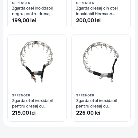
SPRENGER
SPRENGER
Zgarda otel inoxidabil
Zgarda dresaj din otel
negru pentru dresaj
inoxidabil Hermann
Hermann Sprenger - 58
Sprenger carabiniera tip
199,00 lei
200,00 lei
cm
carlig 57 cm
SPRENGER
SPRENGER
Zgarda otel inoxidabil
Zgarda otel inoxidabil
pentru dresaj cu
pentru dresaj cu
catarama rapida Hermann
catarama rapida Hermann
219,00 lei
226,00 lei
Sprenger - 52 cm - 52 cm
Sprenger - 52 cm