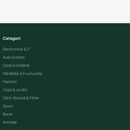
Categorii
Electronice & IT
Auto & Moto
Casă & Grădină
Sănătate & Frumusețe
Fashion
Copii & Jucării
Cărți, Muzică & Filme
Sport
Bazar
Animale