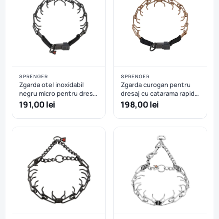
SPRENGER
SPRENGER
Zgarda otel inoxidabil
Zgarda curogan pentru
negru micro pentru dresaj
dresaj cu catarama rapida
cu eliberare rapida
Hermann Sprenger - 52
191,00 lei
198,00 lei
Sprenger – 40 cm
cm