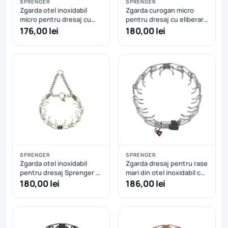
SPRENGER
SPRENGER
Zgarda otel inoxidabil
Zgarda curogan micro
micro pentru dresaj cu
pentru dresaj cu eliberare
strangulare si eliberare
rapida Sprenger – 41 cm
176,00 lei
180,00 lei
rapida Sprenger – 40 cm
SPRENGER
SPRENGER
Zgarda otel inoxidabil
Zgarda dresaj pentru rase
pentru dresaj Sprenger -
mari din otel inoxidabil cu
63 cm - 4 mm
eliberate rapida Hermann
180,00 lei
186,00 lei
Sprenger – 60 cm