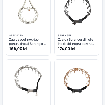
SPRENGER
SPRENGER
Zgarda otel inoxidabil
Zgarda Sprenger din otel
pentru dresaj Sprenger -
inoxidabil negru pentru
58 cm - 3.2 mm
dresaj cu catarama rapida
168,00 lei
174,00 lei
- 52cm