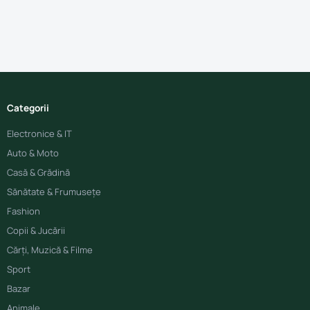
Categorii
Electronice & IT
Auto & Moto
Casă & Grădină
Sănătate & Frumusețe
Fashion
Copii & Jucării
Cărți, Muzică & Filme
Sport
Bazar
Animale