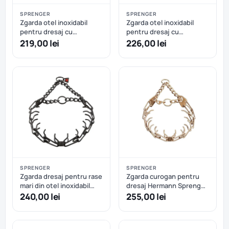
SPRENGER
SPRENGER
Zgarda otel inoxidabil
Zgarda otel inoxidabil
pentru dresaj cu
pentru dresaj cu
catarama rapida Hermann
catarama rapida Hermann
219,00 lei
226,00 lei
Sprenger - 52 cm - 52 cm
Sprenger - 52 cm
SPRENGER
SPRENGER
Zgarda dresaj pentru rase
Zgarda curogan pentru
mari din otel inoxidabil
dresaj Hermann Sprenger
NEGRU Hermann
- 59 cm
240,00 lei
255,00 lei
Sprenger 63 cm