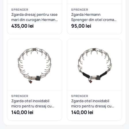
SPRENGER
SPRENGER
Zgarda dresaj pentru rase
Zgarda Hermann
mari din curogan Hermann
Sprenger din otel cromat
Sprenger – 63 cm
pentru dresaj - 58 cm
435,00 lei
95,00 lei
SPRENGER
SPRENGER
Zgarda otel inoxidabil
Zgarda otel inoxidabil
micro pentru dresaj cu
micro pentru dresaj cu
eliberare rapida Hermann
eliberare rapida Sprenger
140,00 lei
140,00 lei
Sprenger - 40 cm
– 41 cm