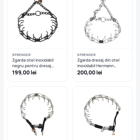
SPRENGER
SPRENGER
Zgarda otel inoxidabil
Zgarda dresaj din otel
negru pentru dresaj
inoxidabil Hermann
Hermann Sprenger - 58
Sprenger carabiniera tip
199,00 lei
200,00 lei
cm
carlig 57 cm