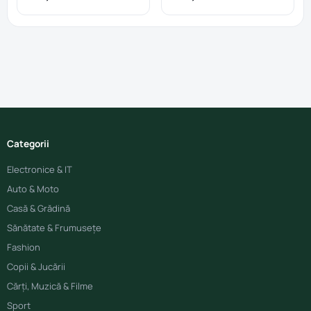
– 41 cm
Categorii
Electronice & IT
Auto & Moto
Casă & Grădină
Sănătate & Frumusețe
Fashion
Copii & Jucării
Cărți, Muzică & Filme
Sport