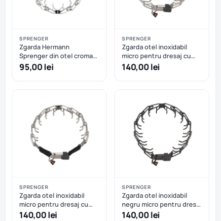
SPRENGER
SPRENGER
Zgarda Hermann
Zgarda otel inoxidabil
Sprenger din otel cromat
micro pentru dresaj cu
pentru dresaj - 58 cm
eliberare rapida Hermann
95,00 lei
140,00 lei
Sprenger - 40 cm
SPRENGER
SPRENGER
Zgarda otel inoxidabil
Zgarda otel inoxidabil
micro pentru dresaj cu
negru micro pentru dresaj
eliberare rapida Sprenger
cu eliberare rapida
140,00 lei
140,00 lei