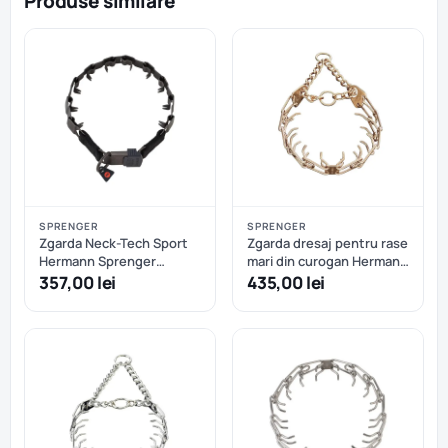
Produse similare
SPRENGER
SPRENGER
Zgarda Neck-Tech Sport
Zgarda dresaj pentru rase
Hermann Sprenger
mari din curogan Hermann
pentru dresaj, din otel
Sprenger – 63 cm
357,00 lei
435,00 lei
inoxidabil NEGRU MAT cu
catarama rapida - 60 cm