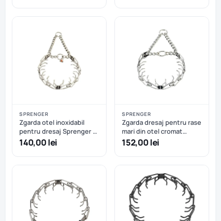
– 41 cm
Hermann Sprenger – 42
cm
SPRENGER
SPRENGER
Zgarda otel inoxidabil
Zgarda dresaj pentru rase
pentru dresaj Sprenger -
mari din otel cromat
41 cm - 2.25 mm
Hermann Sprenger - 63
140,00 lei
152,00 lei
cm