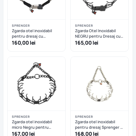
SPRENGER
SPRENGER
Zgarda otel inoxidabil
Zgarda Otel Inoxidabil
pentru dresaj cu
NEGRU pentru Dresaj cu
catarama rapida Hermann
Catarama Rapida
160,00 lei
165,00 lei
Sprenger - 52cm
Hermann Sprenger 58 cm
SPRENGER
SPRENGER
Zgarda otel inoxidabil
Zgarda otel inoxidabil
micro Negru pentru
pentru dresaj Sprenger -
dresaj Hermann Sprenger
58 cm - 3.2 mm
167,00 lei
168,00 lei