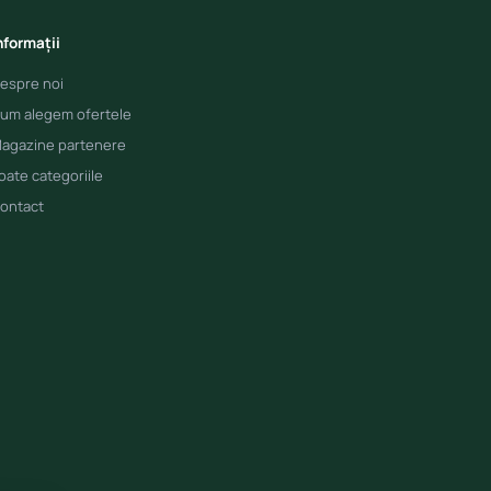
nformații
espre noi
um alegem ofertele
agazine partenere
oate categoriile
ontact