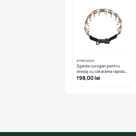
SPRENGER
Zgarda curogan pentru
dresaj cu catarama rapida
Hermann Sprenger - 52 cm
198,00 lei