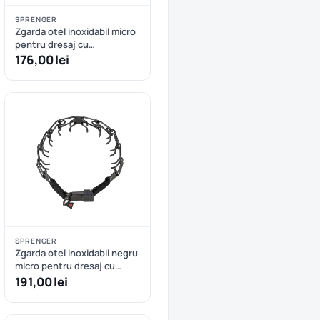
SPRENGER
Zgarda otel inoxidabil micro
pentru dresaj cu
strangulare si eliberare
176,00 lei
rapida Sprenger – 40 cm
SPRENGER
Zgarda otel inoxidabil negru
micro pentru dresaj cu
eliberare rapida Sprenger –
191,00 lei
40 cm