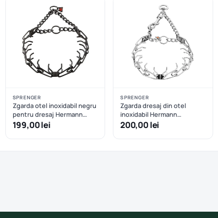
SPRENGER
SPRENGER
Zgarda otel inoxidabil negru
Zgarda dresaj din otel
pentru dresaj Hermann
inoxidabil Hermann
Sprenger - 58 cm
Sprenger carabiniera tip
199,00 lei
200,00 lei
carlig 57 cm