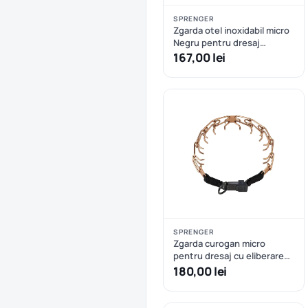
SPRENGER
Zgarda otel inoxidabil micro
Negru pentru dresaj
Hermann Sprenger – 41 cm
167,00 lei
SPRENGER
Zgarda curogan micro
pentru dresaj cu eliberare
rapida Sprenger – 41 cm
180,00 lei