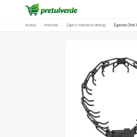
Acasă
›
Animale
›
Zgarzi metalice dresaj
›
Zgarda Otel