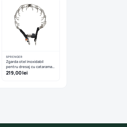
SPRENGER
Zgarda otel inoxidabil
pentru dresaj cu catarama
rapida Hermann Sprenger -
219,00 lei
52 cm - 52 cm