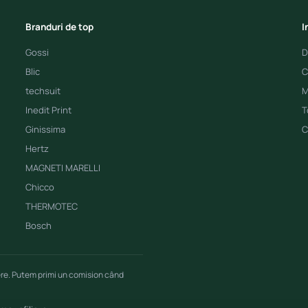
Branduri de top
I
Gossi
D
Blic
C
techsuit
M
Inedit Print
T
Ginissima
C
Hertz
MAGNETI MARELLI
Chicco
THERMOTEC
Bosch
ere. Putem primi un comision când