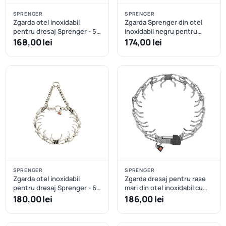
SPRENGER
SPRENGER
Zgarda otel inoxidabil
Zgarda Sprenger din otel
pentru dresaj Sprenger - 58
inoxidabil negru pentru
cm - 3.2 mm
dresaj cu catarama rapida -
168,00 lei
174,00 lei
52cm
SPRENGER
SPRENGER
Zgarda otel inoxidabil
Zgarda dresaj pentru rase
pentru dresaj Sprenger - 63
mari din otel inoxidabil cu
cm - 4 mm
eliberate rapida Hermann
180,00 lei
186,00 lei
Sprenger – 60 cm