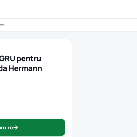
 cm
EGRU pentru
ida Hermann
→
pro.ro