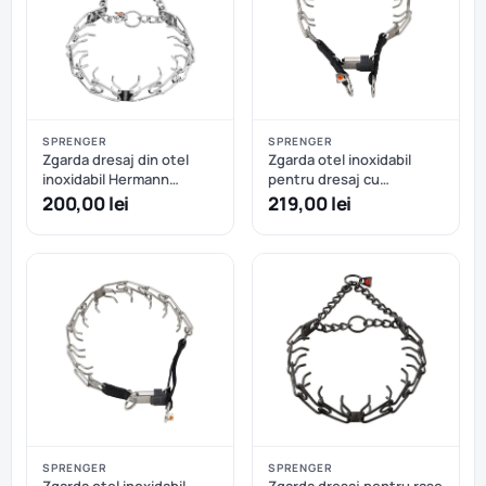
SPRENGER
SPRENGER
Zgarda dresaj din otel
Zgarda otel inoxidabil
inoxidabil Hermann
pentru dresaj cu
Sprenger carabiniera tip
catarama rapida Hermann
200,00 lei
219,00 lei
carlig 57 cm
Sprenger - 52 cm - 52 cm
SPRENGER
SPRENGER
Zgarda otel inoxidabil
Zgarda dresaj pentru rase