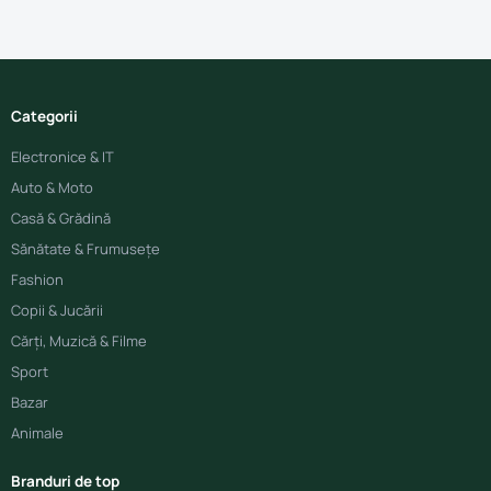
Categorii
Electronice & IT
Auto & Moto
Casă & Grădină
Sănătate & Frumusețe
Fashion
Copii & Jucării
Cărți, Muzică & Filme
Sport
Bazar
Animale
Branduri de top