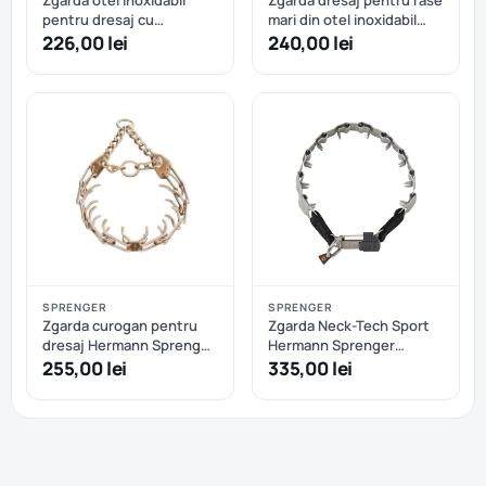
pentru dresaj cu
mari din otel inoxidabil
catarama rapida Hermann
NEGRU Hermann
226,00 lei
240,00 lei
Sprenger - 52 cm
Sprenger 63 cm
SPRENGER
SPRENGER
Zgarda curogan pentru
Zgarda Neck-Tech Sport
dresaj Hermann Sprenger
Hermann Sprenger
- 59 cm
pentru dresaj, din otel
255,00 lei
335,00 lei
inoxidabil cu catarama
rapida - 60 cm