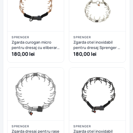
SPRENGER
SPRENGER
Zgarda curogan micro
Zgarda otel inoxidabil
pentru dresaj cu eliberare
pentru dresaj Sprenger -
rapida Sprenger – 41 cm
63 cm - 4 mm
180,00 lei
180,00 lei
SPRENGER
SPRENGER
Zgarda dresaj pentru rase
Zgarda otel inoxidabil