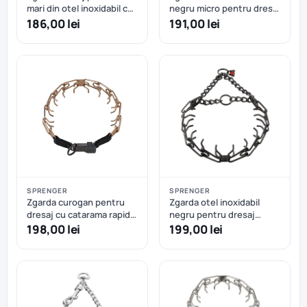
mari din otel inoxidabil cu
negru micro pentru dresaj
eliberate rapida Hermann
cu eliberare rapida
186,00 lei
191,00 lei
Sprenger – 60 cm
Sprenger – 40 cm
SPRENGER
SPRENGER
Zgarda curogan pentru
Zgarda otel inoxidabil
dresaj cu catarama rapida
negru pentru dresaj
Hermann Sprenger - 52
Hermann Sprenger - 58
198,00 lei
199,00 lei
cm
cm