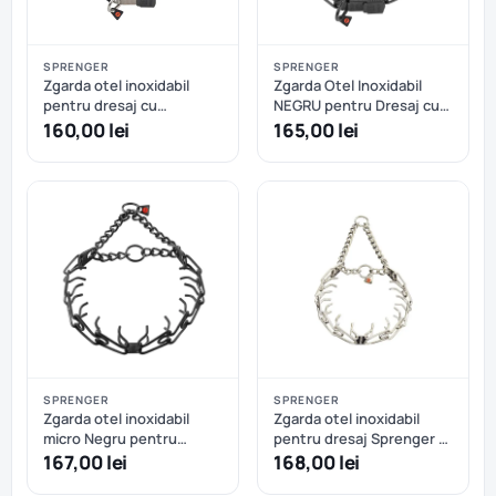
SPRENGER
SPRENGER
Zgarda otel inoxidabil
Zgarda Otel Inoxidabil
pentru dresaj cu
NEGRU pentru Dresaj cu
catarama rapida Hermann
Catarama Rapida
160,00 lei
165,00 lei
Sprenger - 52cm
Hermann Sprenger 58 cm
SPRENGER
SPRENGER
Zgarda otel inoxidabil
Zgarda otel inoxidabil
micro Negru pentru
pentru dresaj Sprenger -
dresaj Hermann Sprenger
58 cm - 3.2 mm
167,00 lei
168,00 lei
– 41 cm