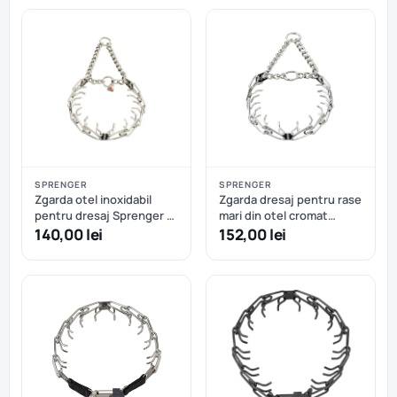
SPRENGER
SPRENGER
Zgarda otel inoxidabil
Zgarda dresaj pentru rase
pentru dresaj Sprenger -
mari din otel cromat
41 cm - 2.25 mm
Hermann Sprenger - 63
140,00 lei
152,00 lei
cm