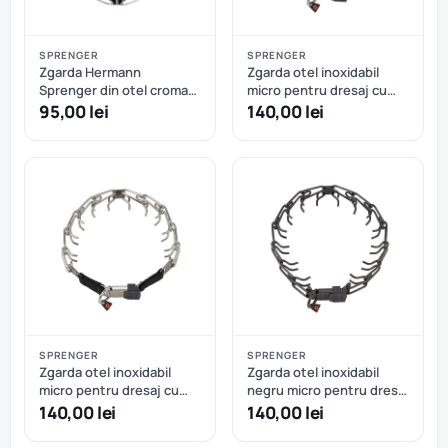
SPRENGER
SPRENGER
Zgarda Hermann
Zgarda otel inoxidabil
Sprenger din otel cromat
micro pentru dresaj cu
pentru dresaj - 58 cm
eliberare rapida Hermann
95,00 lei
140,00 lei
Sprenger - 40 cm
SPRENGER
SPRENGER
Zgarda otel inoxidabil
Zgarda otel inoxidabil
micro pentru dresaj cu
negru micro pentru dresaj
eliberare rapida Sprenger
cu eliberare rapida
140,00 lei
140,00 lei
– 41 cm
Hermann Sprenger – 42
cm