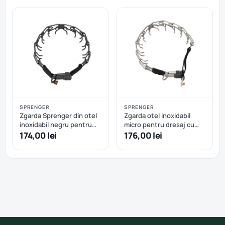
SPRENGER
SPRENGER
Zgarda Sprenger din otel
Zgarda otel inoxidabil
inoxidabil negru pentru
micro pentru dresaj cu
dresaj cu catarama rapida
strangulare si eliberare
174,00 lei
176,00 lei
- 52cm
rapida Sprenger – 40 cm