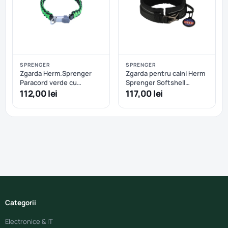
SPRENGER
SPRENGER
Zgarda Herm.Sprenger
Zgarda pentru caini Herm
Paracord verde cu
Sprenger Softshell
eliberare rapida - 60 cm
reglabila - S/M - Negru
112,00 lei
117,00 lei
Categorii
Electronice & IT