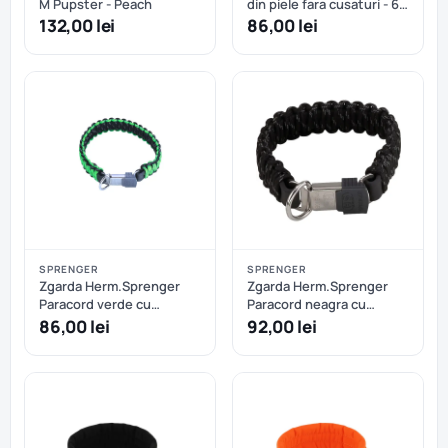
M Pupster - Peach
din piele fara cusaturi - 60
cm
132,00 lei
86,00 lei
SPRENGER
SPRENGER
Zgarda Herm.Sprenger
Zgarda Herm.Sprenger
Paracord verde cu
Paracord neagra cu
eliberare rapida - 35 cm
eliberare rapida - 40 cm
86,00 lei
92,00 lei