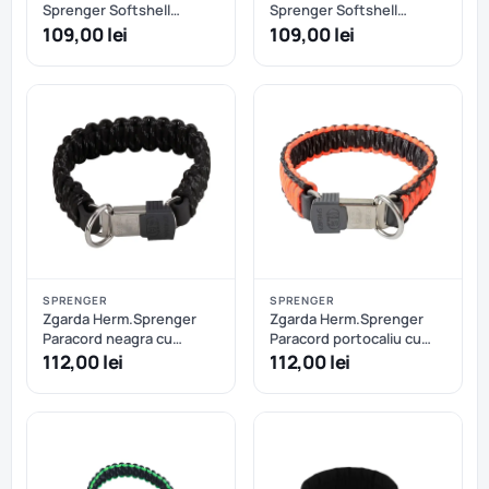
Sprenger Softshell
Sprenger Softshell
reglabila - XXS/XS -
reglabila - XXS/XS - Roz
109,00 lei
109,00 lei
Oranj+Kaki
SPRENGER
SPRENGER
Zgarda Herm.Sprenger
Zgarda Herm.Sprenger
Paracord neagra cu
Paracord portocaliu cu
eliberare rapida - 60 cm
eliberare rapida - 60 cm
112,00 lei
112,00 lei