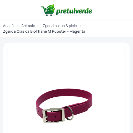
Acasă
›
Animale
›
Zgarzi nailon & piele
›
Zgarda Clasica BioThane M Pupster - Magenta