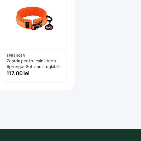
SPRENGER
Zgarda pentru caini Herm
Sprenger Softshell reglabila
- S/M - Oranj
117,00 lei