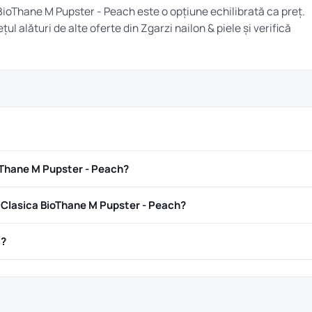
 BioThane M Pupster - Peach este o opțiune echilibrată ca preț.
țul alături de alte oferte din
Zgarzi nailon & piele
și verifică
oThane M Pupster - Peach?
Clasica BioThane M Pupster - Peach?
ă?