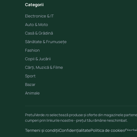
Categorii
Electronice & IT
Auto & Moto
Casă & Grădină
Sănătate & Frumusețe
Fashion
Copii & Jucării
Cărți, Muzică & Filme
Sport
Bazar
Animale
PretulVerde.ro selectează produse și oferte din magazinele parten
cumperi prin linkurile noastre - prețul tău rămâne neschimbat.
Termeni și condiții
Confidențialitate
Politica de cookies
Discla