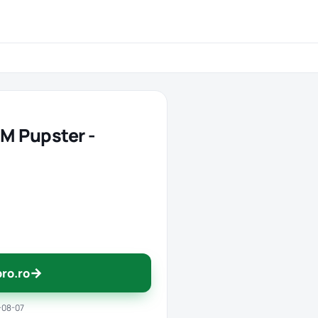
M Pupster -
→
pro.ro
-08-07