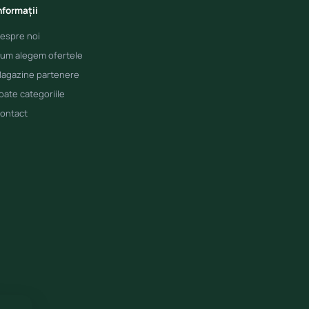
nformații
espre noi
um alegem ofertele
agazine partenere
oate categoriile
ontact