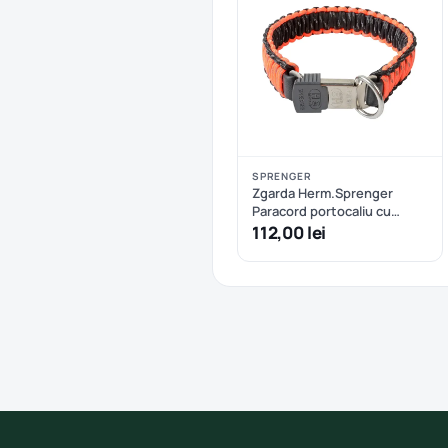
SPRENGER
Zgarda Herm.Sprenger
Paracord portocaliu cu
eliberare rapida - 60 cm
112,00 lei