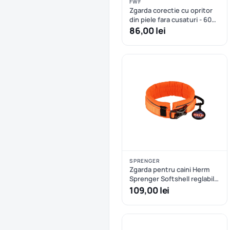
FWF
Zgarda corectie cu opritor
din piele fara cusaturi - 60
cm
86,00 lei
SPRENGER
Zgarda pentru caini Herm
Sprenger Softshell reglabila
- XXS/XS - Oranj
109,00 lei