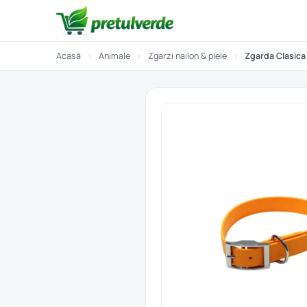
Acasă
›
Animale
›
Zgarzi nailon & piele
›
Zgarda Clasica