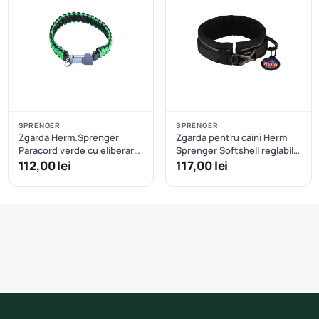
SPRENGER
SPRENGER
Zgarda Herm.Sprenger
Zgarda pentru caini Herm
Paracord verde cu eliberare
Sprenger Softshell reglabila
rapida - 60 cm
- S/M - Negru
112,00 lei
117,00 lei