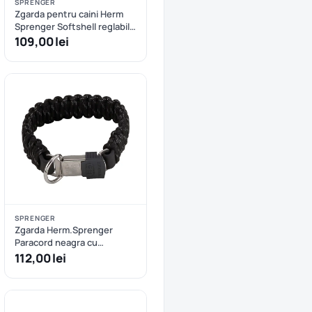
SPRENGER
Zgarda pentru caini Herm
Sprenger Softshell reglabila
- XXS/XS - Negru
109,00 lei
SPRENGER
Zgarda Herm.Sprenger
Paracord neagra cu
eliberare rapida - 60 cm
112,00 lei