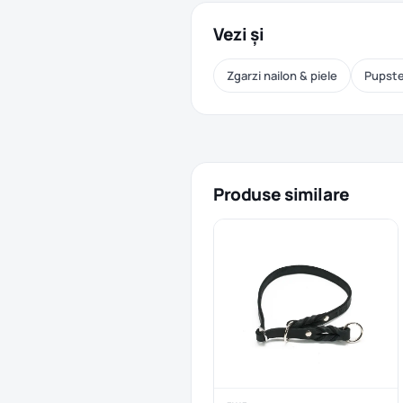
Vezi și
Zgarzi nailon & piele
Pupster
Produse similare