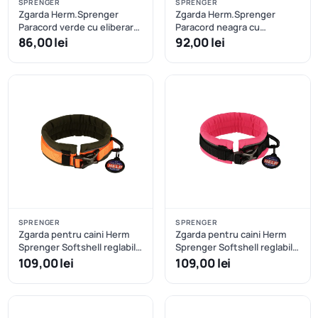
SPRENGER
SPRENGER
Zgarda Herm.Sprenger
Zgarda Herm.Sprenger
Paracord verde cu eliberare
Paracord neagra cu
rapida - 35 cm
eliberare rapida - 40 cm
86,00 lei
92,00 lei
SPRENGER
SPRENGER
Zgarda pentru caini Herm
Zgarda pentru caini Herm
Sprenger Softshell reglabila
Sprenger Softshell reglabila
- XXS/XS - Oranj+Kaki
- XXS/XS - Roz
109,00 lei
109,00 lei