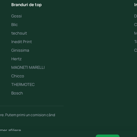
Branduri de top
I
Gossi
D
Blic
C
techsuit
M
Inedit Print
T
Ginissima
C
Hertz
MAGNETI MARELLI
Chicco
THERMOTEC
Bosch
ere. Putem primi un comision când
imer afiliere