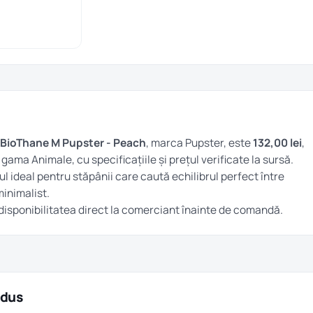
 BioThane M Pupster - Peach
, marca Pupster, este
132,00 lei
,
in gama
Animale
, cu specificațiile și prețul verificate la sursă.
 ideal pentru stăpânii care caută echilibrul perfect între
minimalist.
și disponibilitatea direct la comerciant înainte de comandă.
odus