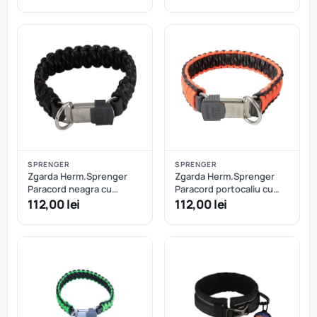
Oranj+Kaki
SPRENGER
SPRENGER
Zgarda Herm.Sprenger
Zgarda Herm.Sprenger
Paracord neagra cu
Paracord portocaliu cu
eliberare rapida - 60 cm
eliberare rapida - 60 cm
112,00 lei
112,00 lei