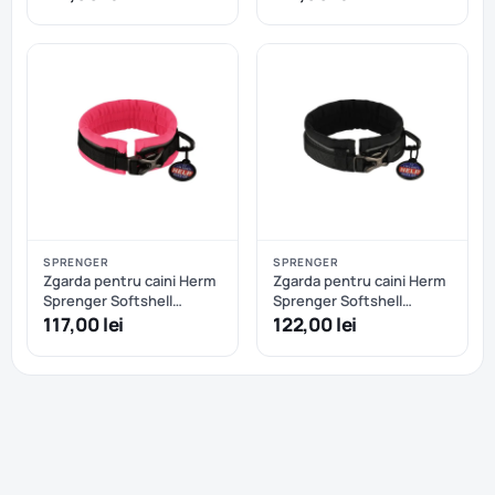
Oranj+Kaki
SPRENGER
SPRENGER
Zgarda pentru caini Herm
Zgarda pentru caini Herm
Sprenger Softshell
Sprenger Softshell
reglabila - S/M - Roz
reglabila - L/XL - Negru
117,00 lei
122,00 lei