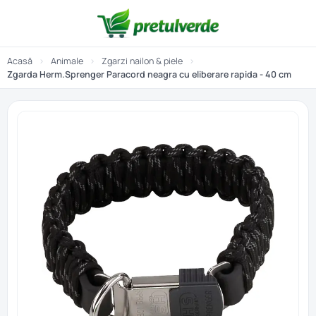
Acasă
›
Animale
›
Zgarzi nailon & piele
›
Zgarda Herm.Sprenger Paracord neagra cu eliberare rapida - 40 cm