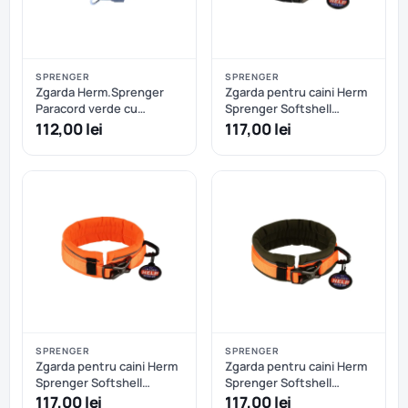
SPRENGER
SPRENGER
Zgarda Herm.Sprenger
Zgarda pentru caini Herm
Paracord verde cu
Sprenger Softshell
eliberare rapida - 60 cm
reglabila - S/M - Negru
112,00 lei
117,00 lei
SPRENGER
SPRENGER
Zgarda pentru caini Herm
Zgarda pentru caini Herm
Sprenger Softshell
Sprenger Softshell
reglabila - S/M - Oranj
reglabila - S/M -
117,00 lei
117,00 lei