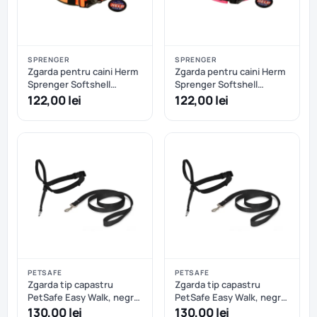
SPRENGER
SPRENGER
Zgarda pentru caini Herm
Zgarda pentru caini Herm
Sprenger Softshell
Sprenger Softshell
reglabila - L/XL -
reglabila - L/XL - Roz
122,00 lei
122,00 lei
Oranj+Kaki
PETSAFE
PETSAFE
Zgarda tip capastru
Zgarda tip capastru
PetSafe Easy Walk, negru
PetSafe Easy Walk, negru
- M
- S
130,00 lei
130,00 lei