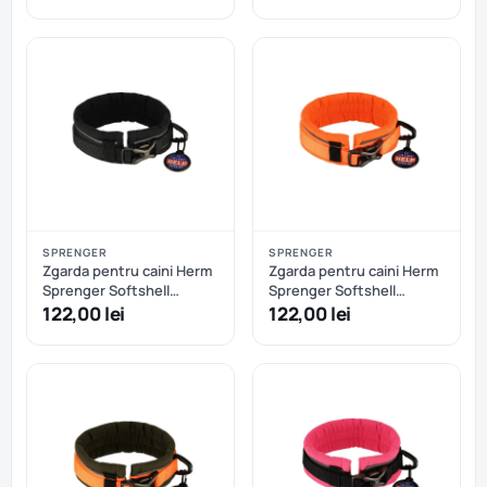
Oranj+Kaki
SPRENGER
SPRENGER
Zgarda pentru caini Herm
Zgarda pentru caini Herm
Sprenger Softshell
Sprenger Softshell
reglabila - L/XL - Negru
reglabila - L/XL - Oranj
122,00 lei
122,00 lei