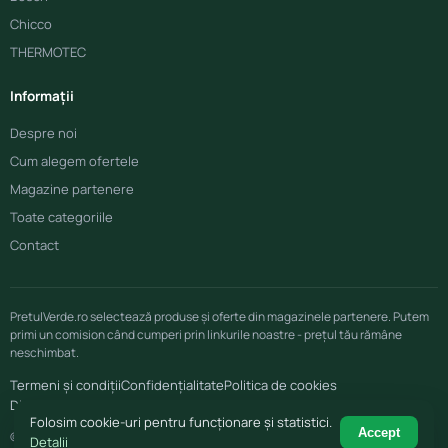
Chicco
THERMOTEC
Informații
Despre noi
Cum alegem ofertele
Magazine partenere
Toate categoriile
Contact
PretulVerde.ro selectează produse și oferte din magazinele partenere. Putem
primi un comision când cumperi prin linkurile noastre - prețul tău rămâne
neschimbat.
Termeni și condiții
Confidențialitate
Politica de cookies
Disclaimer afiliere
Folosim cookie-uri pentru funcționare și statistici.
Accept
© 2026 PretulVerde.ro
Detalii