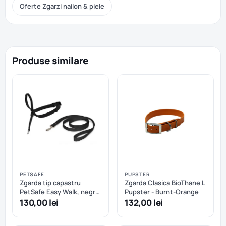
Oferte Zgarzi nailon & piele
Produse similare
PETSAFE
PUPSTER
Zgarda tip capastru
Zgarda Clasica BioThane L
PetSafe Easy Walk, negru
Pupster - Burnt-Orange
- S
130,00 lei
132,00 lei