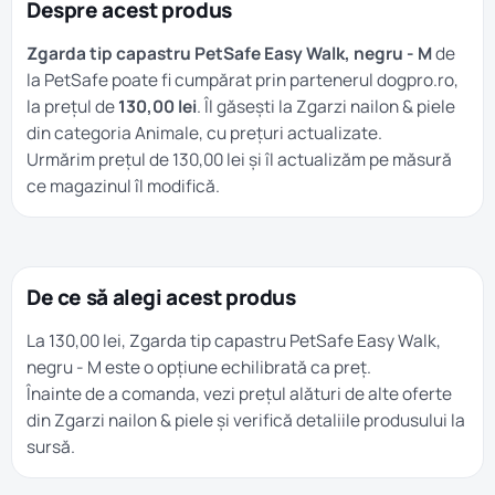
Despre acest produs
Zgarda tip capastru PetSafe Easy Walk, negru - M
de
la PetSafe poate fi cumpărat prin partenerul dogpro.ro,
la prețul de
130,00 lei
. Îl găsești la
Zgarzi nailon & piele
din categoria
Animale
, cu prețuri actualizate.
Urmărim prețul de 130,00 lei și îl actualizăm pe măsură
ce magazinul îl modifică.
De ce să alegi acest produs
La 130,00 lei, Zgarda tip capastru PetSafe Easy Walk,
negru - M este o opțiune echilibrată ca preț.
Înainte de a comanda, vezi prețul alături de alte oferte
din
Zgarzi nailon & piele
și verifică detaliile produsului la
sursă.