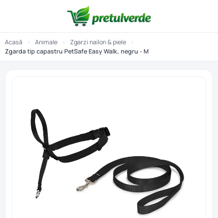
Acasă
›
Animale
›
Zgarzi nailon & piele
›
Zgarda tip capastru PetSafe Easy Walk, negru - M