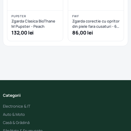
PUPSTER
FWF
Zgarda Clasica BioThane
Zgarda corectie cu opritor
M Pupster - Peach
din piele fara cusaturi - 60
cm
132,00 lei
86,00 lei
Categorii
Electronice & IT
Auto & Moto
Casă & Grădină
Sănătate & Frumusețe