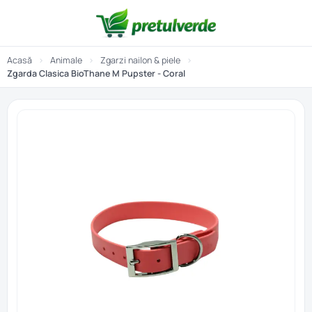
Acasă
›
Animale
›
Zgarzi nailon & piele
›
Zgarda Clasica BioThane M Pupster - Coral