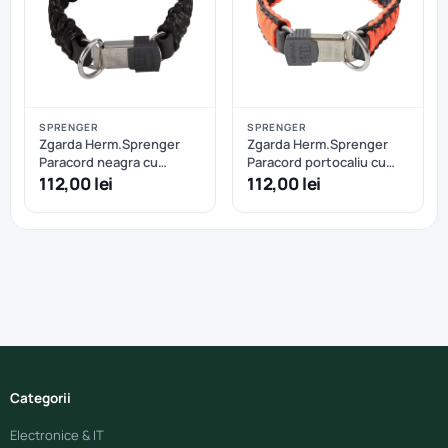
SPRENGER
SPRENGER
Zgarda Herm.Sprenger
Zgarda Herm.Sprenger
Paracord neagra cu
Paracord portocaliu cu
eliberare rapida - 60 cm
eliberare rapida - 60 cm
112,00 lei
112,00 lei
Categorii
Electronice & IT