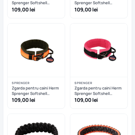
Sprenger Softshell
Sprenger Softshell
reglabila - XXS/XS - Negru
reglabila - XXS/XS - Oranj
109,00 lei
109,00 lei
SPRENGER
SPRENGER
Zgarda pentru caini Herm
Zgarda pentru caini Herm
Sprenger Softshell
Sprenger Softshell
reglabila - XXS/XS -
reglabila - XXS/XS - Roz
109,00 lei
109,00 lei
Oranj+Kaki