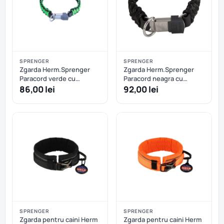
SPRENGER
SPRENGER
Zgarda Herm.Sprenger
Zgarda Herm.Sprenger
Paracord verde cu
Paracord neagra cu
eliberare rapida - 35 cm
eliberare rapida - 40 cm
86,00 lei
92,00 lei
SPRENGER
SPRENGER
Zgarda pentru caini Herm
Zgarda pentru caini Herm