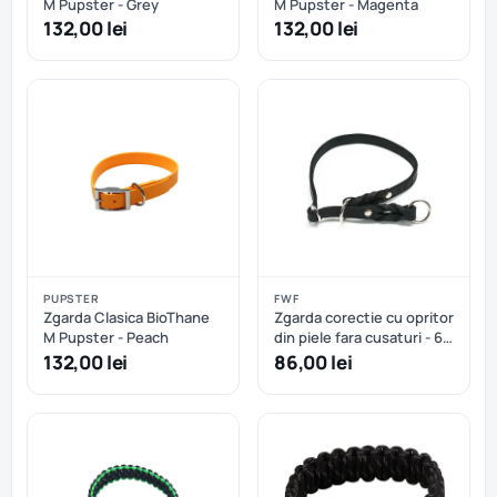
M Pupster - Grey
M Pupster - Magenta
132,00 lei
132,00 lei
PUPSTER
FWF
Zgarda Clasica BioThane
Zgarda corectie cu opritor
M Pupster - Peach
din piele fara cusaturi - 60
cm
132,00 lei
86,00 lei