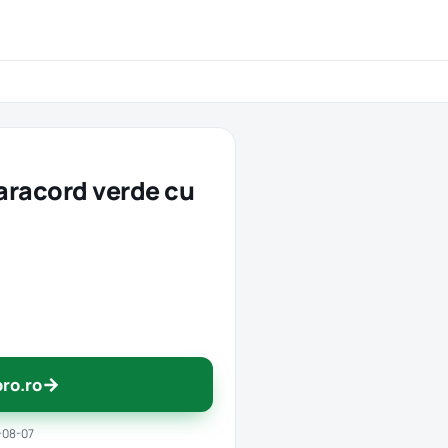
racord verde cu
→
pro.ro
-08-07