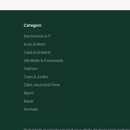
Categorii
Electronice & IT
Auto & Moto
Casă & Grădină
Sănătate & Frumusețe
Fashion
Copii & Jucării
Cărți, Muzică & Filme
Sport
Bazar
Animale
PretulVerde.ro selectează produse și oferte din magazinele parten