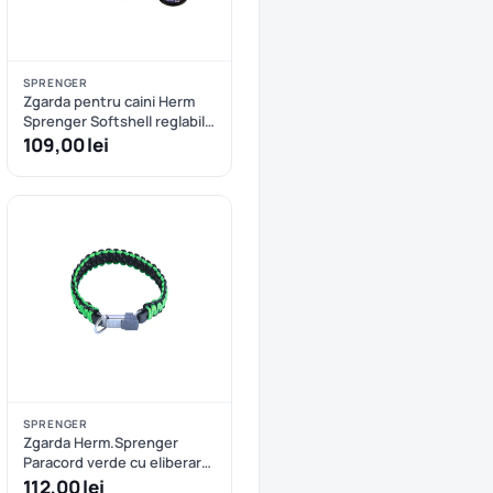
SPRENGER
Zgarda pentru caini Herm
Sprenger Softshell reglabila
- XXS/XS - Oranj+Kaki
109,00 lei
SPRENGER
Zgarda Herm.Sprenger
Paracord verde cu eliberare
rapida - 60 cm
112,00 lei