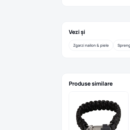
Vezi și
Zgarzi nailon & piele
Spren
Produse similare