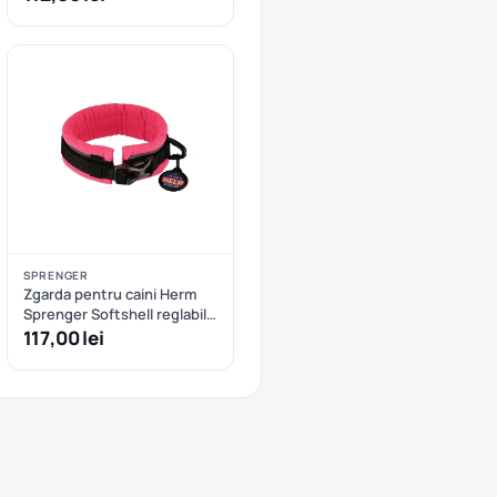
SPRENGER
Zgarda pentru caini Herm
Sprenger Softshell reglabila
- S/M - Roz
117,00 lei