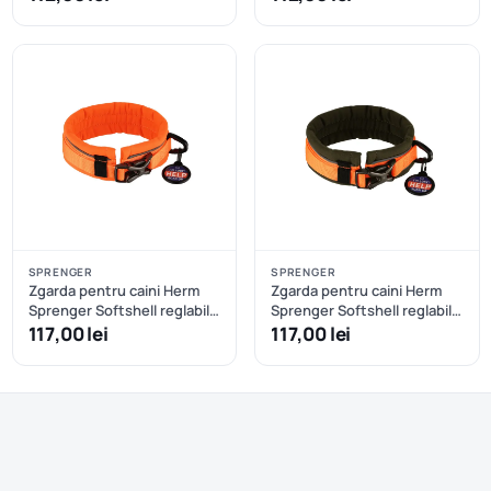
SPRENGER
SPRENGER
Zgarda pentru caini Herm
Zgarda pentru caini Herm
Sprenger Softshell reglabila
Sprenger Softshell reglabila
- S/M - Oranj
- S/M - Oranj+Kaki
117,00 lei
117,00 lei