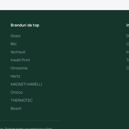
Branduri de top
I
Gossi
D
Blic
C
techsuit
M
Inedit Print
T
Ginissima
C
Hertz
MAGNETI MARELLI
Chicco
THERMOTEC
Bosch
ere. Putem primi un comision când