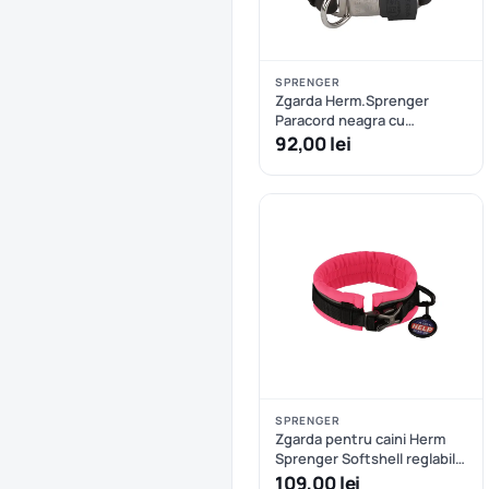
SPRENGER
Zgarda Herm.Sprenger
Paracord neagra cu
eliberare rapida - 40 cm
92,00 lei
SPRENGER
Zgarda pentru caini Herm
Sprenger Softshell reglabila
- XXS/XS - Roz
109,00 lei