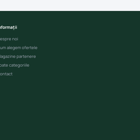
nformații
espre noi
um alegem ofertele
agazine partenere
oate categoriile
ontact