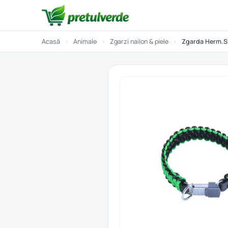
Acasă
›
Animale
›
Zgarzi nailon & piele
›
Zgarda Herm.Sp