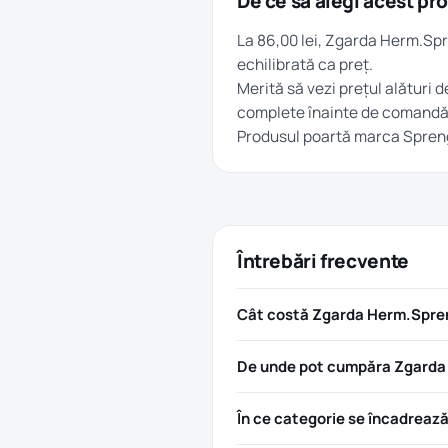
De ce să alegi acest pr
La 86,00 lei, Zgarda Herm.Spr
echilibrată ca preț.
Merită să vezi prețul alături d
complete înainte de comandă
Produsul poartă marca
Spren
Întrebări frecvente
Cât costă Zgarda Herm.Spreng
De unde pot cumpăra Zgarda 
În ce categorie se încadreaz