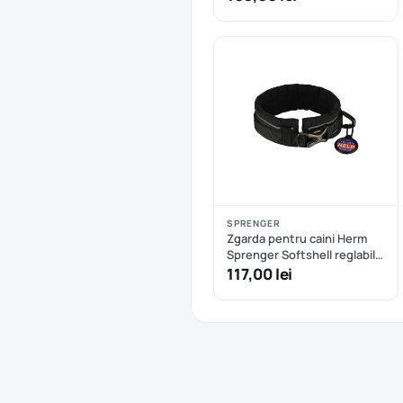
SPRENGER
Zgarda pentru caini Herm
Sprenger Softshell reglabila
- S/M - Negru
117,00 lei