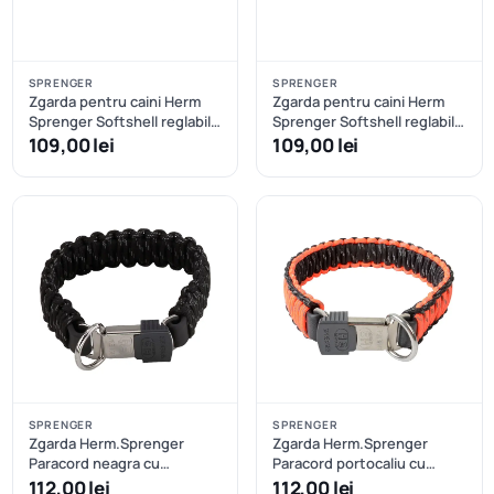
SPRENGER
SPRENGER
Zgarda pentru caini Herm
Zgarda pentru caini Herm
Sprenger Softshell reglabila
Sprenger Softshell reglabila
- XXS/XS - Negru
- XXS/XS - Oranj
109,00 lei
109,00 lei
SPRENGER
SPRENGER
Zgarda Herm.Sprenger
Zgarda Herm.Sprenger
Paracord neagra cu
Paracord portocaliu cu
eliberare rapida - 60 cm
eliberare rapida - 60 cm
112,00 lei
112,00 lei