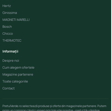
Hertz
Ginissima
MAGNETI MARELLI
Bosch
Chicco
THERMOTEC
Informații
Despre noi
Cum alegem ofertele
Magazine partenere
Toate categoriile
Contact
PretulVerde.ro selectează produse și oferte din magazinele partenere. Putem
primi un comision când cumperi prin linkurile noastre - prețul tău rămâne