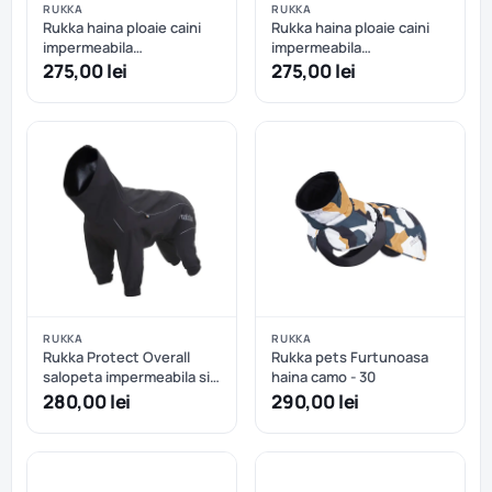
RUKKA
RUKKA
Rukka haina ploaie caini
Rukka haina ploaie caini
impermeabila
impermeabila
reflectorizanta - Dark - 25
reflectorizanta - Dark - 30
275,00 lei
275,00 lei
cm
cm
RUKKA
RUKKA
Rukka Protect Overall
Rukka pets Furtunoasa
salopeta impermeabila si
haina camo - 30
reflective - Negru - 30 cm
280,00 lei
290,00 lei