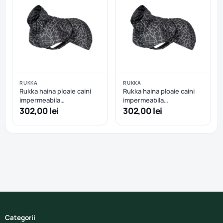
RUKKA
RUKKA
Rukka haina ploaie caini
Rukka haina ploaie caini
impermeabila
impermeabila
reflectorizanta - Dark - 35
reflectorizanta - Dark - 40
302,00 lei
302,00 lei
cm
cm
Categorii