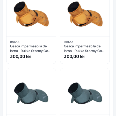
RUKKA
RUKKA
Geaca impermeabila de
Geaca impermeabila de
iarna - Rukka Stormy Coat
iarna - Rukka Stormy Coat
- Abricot - 25 cm
- Abricot - 30 cm
300,00 lei
300,00 lei