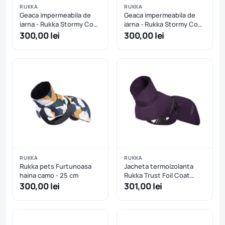
RUKKA
RUKKA
Geaca impermeabila de
Geaca impermeabila de
iarna - Rukka Stormy Coat
iarna - Rukka Stormy Coat
- Dark Agave - 25 cm
- Dark Agave - 30 cm
300,00 lei
300,00 lei
RUKKA
RUKKA
Rukka pets Furtunoasa
Jacheta termoizolanta
haina camo - 25 cm
Rukka Trust Foil Coat
Plum - 25 cm
300,00 lei
301,00 lei