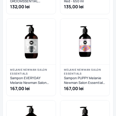
GROOMSSENTIAL
Red - 650 ml
Amberglow - 1000 ml
132,00 lei
135,00 lei
MELANIE NEWMAN SALON
MELANIE NEWMAN SALON
ESSENTIALS
ESSENTIALS
Sampon EVERYDAY
Sampon PUPPY Melanie
Melanie Newman Salon
Newman Salon Essentials
Essentials - 500 ml
- 500 ml
167,00 lei
167,00 lei