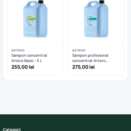
ARTERO
ARTERO
Sampon concentrat
Sampon profesional
Artero Basic - 5 L
concentrat Artero
TSUNAMI - 5 L
255,00 lei
275,00 lei
Categorii