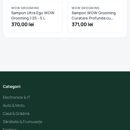
WOW GROOMING
WOW GROOMING
Sampon Ultra Ego WOW
Sampon WOW Grooming
Grooming 1:25 - 5 L
Curatare Profunda cu
aloe si avocado 1:32 - 5 L
370,00 lei
371,00 lei
Categorii
Electronice & IT
Auto & Moto
Casă & Grădină
Sănătate & Frumusețe
Fashion