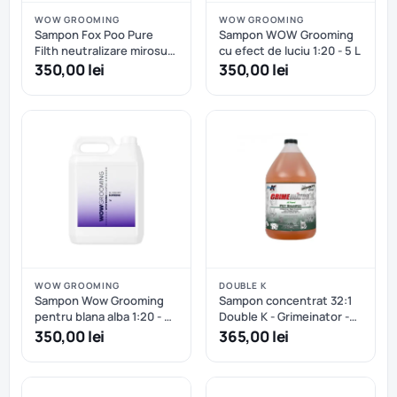
WOW GROOMING
WOW GROOMING
Sampon Fox Poo Pure
Sampon WOW Grooming
Filth neutralizare mirosuri
cu efect de luciu 1:20 - 5 L
WOW Grooming 1:20 - 5 L
350,00 lei
350,00 lei
WOW GROOMING
DOUBLE K
Sampon Wow Grooming
Sampon concentrat 32:1
pentru blana alba 1:20 - 5
Double K - Grimeinator -
L
3.8 L
350,00 lei
365,00 lei