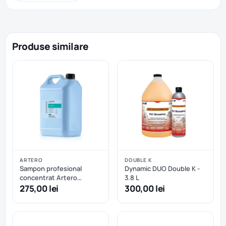
Produse similare
ARTERO
DOUBLE K
Sampon profesional
Dynamic DUO Double K -
concentrat Artero
3.8 L
TSUNAMI - 5 L
275,00 lei
300,00 lei