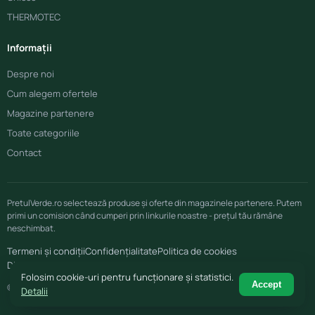
THERMOTEC
Informații
Despre noi
Cum alegem ofertele
Magazine partenere
Toate categoriile
Contact
PretulVerde.ro selectează produse și oferte din magazinele partenere. Putem
primi un comision când cumperi prin linkurile noastre - prețul tău rămâne
neschimbat.
Termeni și condiții
Confidențialitate
Politica de cookies
Disclaimer afiliere
Folosim cookie-uri pentru funcționare și statistici.
Accept
© 2026 PretulVerde.ro
Detalii