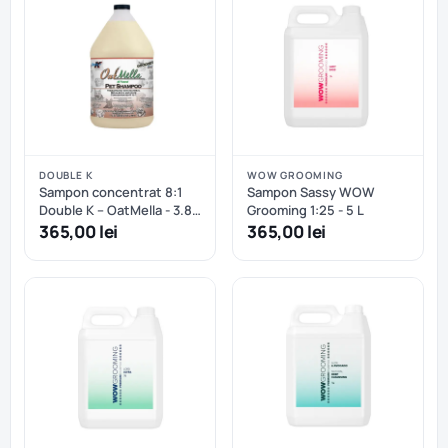
DOUBLE K
WOW GROOMING
Sampon concentrat 8:1
Sampon Sassy WOW
Double K – OatMella - 3.8
Grooming 1:25 - 5 L
L
365,00 lei
365,00 lei