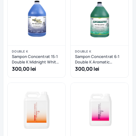
DOUBLE K
DOUBLE K
Sampon Concentrat 15:1
Sampon Concentrat 6:1
Double K Midnight White
Double K Aromatic
Bright Whitening - 3.8 L
Deodorizing - 3.8 L
300,00 lei
300,00 lei