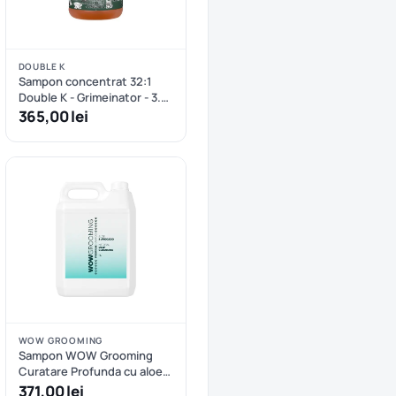
DOUBLE K
Sampon concentrat 32:1
Double K - Grimeinator - 3.8
L
365,00 lei
WOW GROOMING
Sampon WOW Grooming
Curatare Profunda cu aloe
si avocado 1:32 - 5 L
371,00 lei