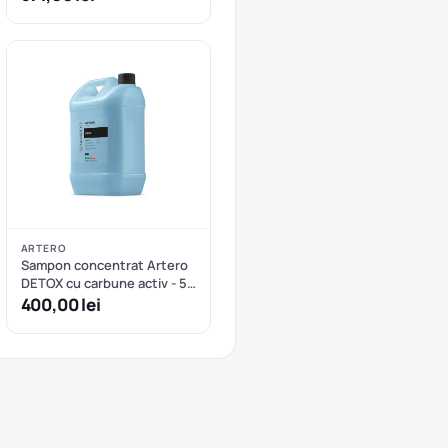
ARTERO
Sampon concentrat Artero
DETOX cu carbune activ - 5
L
400,00 lei