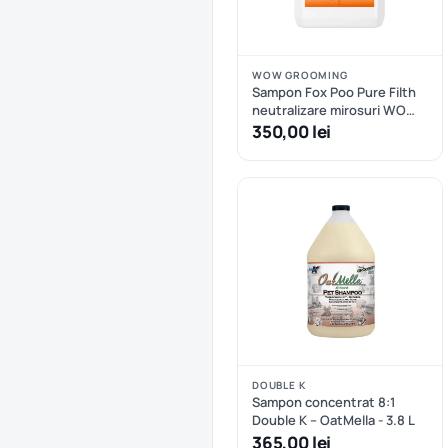
WOW GROOMING
Sampon Fox Poo Pure Filth
neutralizare mirosuri WOW
Grooming 1:20 - 5 L
350,00 lei
DOUBLE K
Sampon concentrat 8:1
Double K – OatMella - 3.8 L
365,00 lei