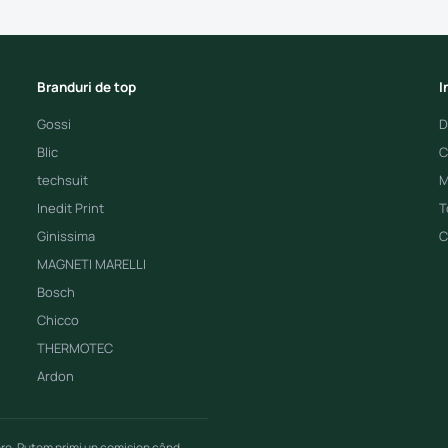
Branduri de top
I
Gossi
D
Blic
C
techsuit
M
Inedit Print
T
Ginissima
C
MAGNETI MARELLI
Bosch
Chicco
THERMOTEC
Ardon
ere. Putem primi un comision când