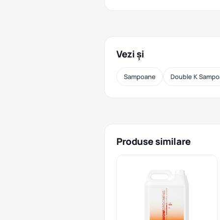
Vezi și
Sampoane
Double K Samp
Produse similare