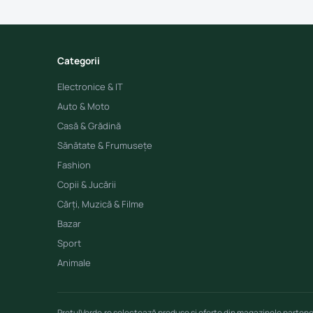
Categorii
Electronice & IT
Auto & Moto
Casă & Grădină
Sănătate & Frumusețe
Fashion
Copii & Jucării
Cărți, Muzică & Filme
Bazar
Sport
Animale
PretulVerde.ro selectează produse și oferte din magazinele parten