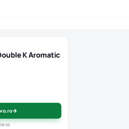
Double K Aromatic
→
pro.ro
-08-05