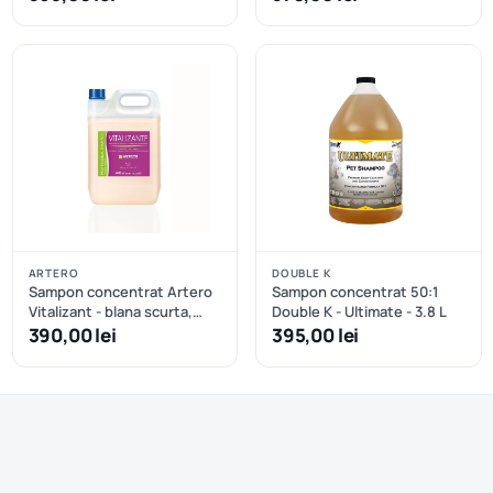
ARTERO
DOUBLE K
Sampon concentrat Artero
Sampon concentrat 50:1
Vitalizant - blana scurta,
Double K - Ultimate - 3.8 L
blana sarmoasa sau volum -
390,00 lei
395,00 lei
5 L