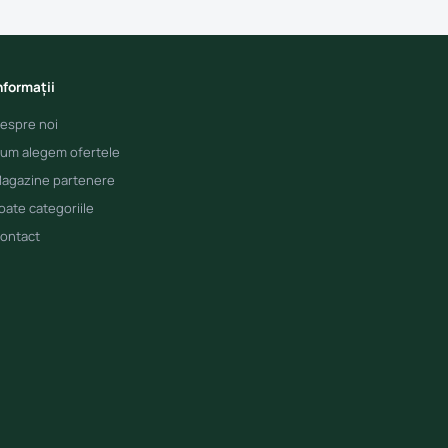
nformații
espre noi
um alegem ofertele
agazine partenere
oate categoriile
ontact