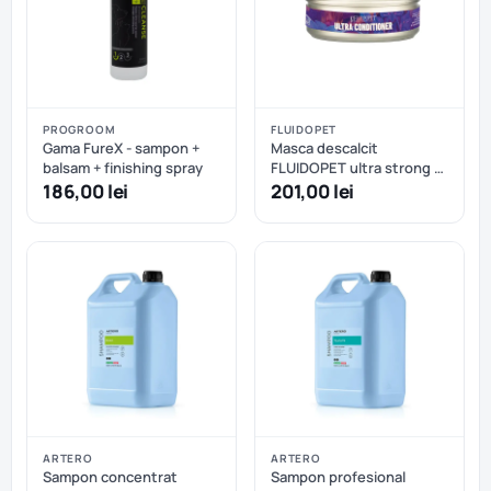
PROGROOM
FLUIDOPET
Gama FureX - sampon +
Masca descalcit
balsam + finishing spray
FLUIDOPET ultra strong -
200 ml
186,00 lei
201,00 lei
ARTERO
ARTERO
Sampon concentrat
Sampon profesional