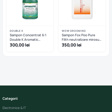
DOUBLE K
WOW GROOMING
Sampon Concentrat 6:1
Sampon Fox Poo Pure
Double K Aromatic
Filth neutralizare mirosuri
Deodorizing - 3.8 L
WOW Grooming 1:20 - 5 L
300,00 lei
350,00 lei
Categorii
Electronice & IT