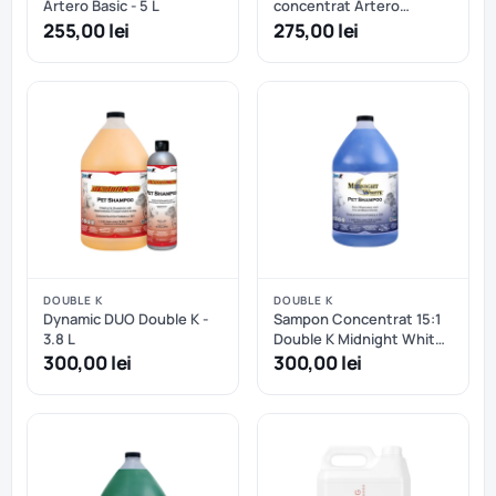
Artero Basic - 5 L
concentrat Artero
TSUNAMI - 5 L
255,00 lei
275,00 lei
DOUBLE K
DOUBLE K
Dynamic DUO Double K -
Sampon Concentrat 15:1
3.8 L
Double K Midnight White
Bright Whitening - 3.8 L
300,00 lei
300,00 lei