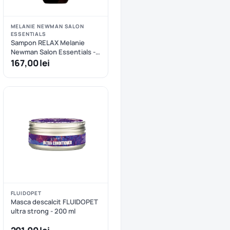
MELANIE NEWMAN SALON
ESSENTIALS
Sampon RELAX Melanie
Newman Salon Essentials -
500 ml
167,00 lei
FLUIDOPET
Masca descalcit FLUIDOPET
ultra strong - 200 ml