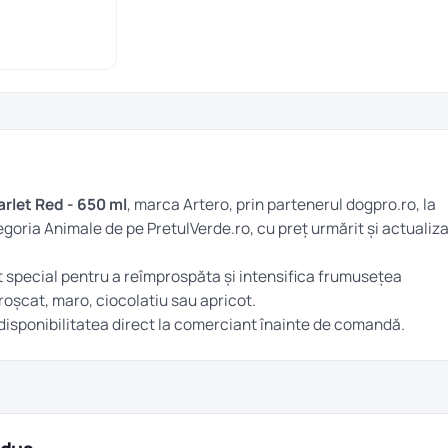
rlet Red - 650 ml
, marca Artero, prin partenerul dogpro.ro, la
tegoria
Animale
de pe PretulVerde.ro, cu preț urmărit și actualiz
t special pentru a reîmprospăta și intensifica frumusețea
 roșcat, maro, ciocolatiu sau apricot.
și disponibilitatea direct la comerciant înainte de comandă.