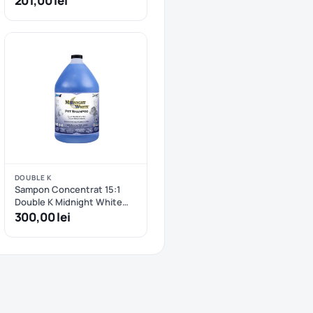
201,00 lei
DOUBLE K
Sampon Concentrat 15:1
Double K Midnight White
Bright Whitening - 3.8 L
300,00 lei