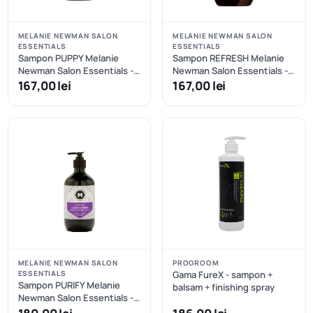
MELANIE NEWMAN SALON
MELANIE NEWMAN SALON
ESSENTIALS
ESSENTIALS
Sampon PUPPY Melanie
Sampon REFRESH Melanie
Newman Salon Essentials -
Newman Salon Essentials -
500 ml
500 ml
167,00 lei
167,00 lei
MELANIE NEWMAN SALON
PROGROOM
ESSENTIALS
Gama FureX - sampon +
Sampon PURIFY Melanie
balsam + finishing spray
Newman Salon Essentials -
500 ml