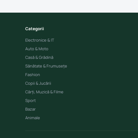
Categorii
Electronice & IT
Auto & Moto
Casă & Grădină
Sănătate & Frumusețe
Fashion
Copii & Jucării
Cărți, Muzică & Filme
Sport
Bazar
Animale