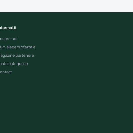
nformații
espre noi
um alegem ofertele
agazine partenere
oate categoriile
ontact