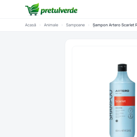
Acasă
›
Animale
›
Sampoane
›
Șampon Artero Scarlet R