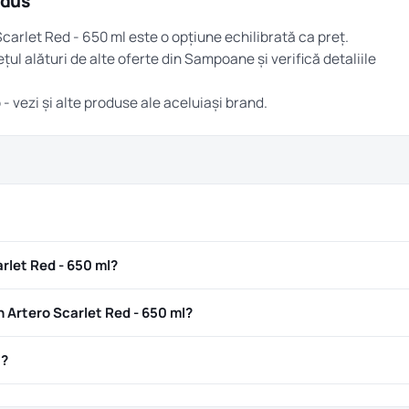
odus
carlet Red - 650 ml este o opțiune echilibrată ca preț.
țul alături de alte oferte din
Sampoane
și verifică detaliile
o
- vezi și alte produse ale aceluiași brand.
rlet Red - 650 ml?
Artero Scarlet Red - 650 ml?
ă?