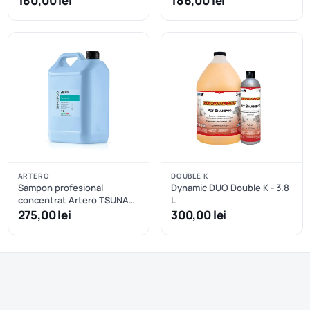
180,00 lei
186,00 lei
ARTERO
DOUBLE K
Sampon profesional
Dynamic DUO Double K - 3.8
concentrat Artero TSUNAMI
L
- 5 L
275,00 lei
300,00 lei