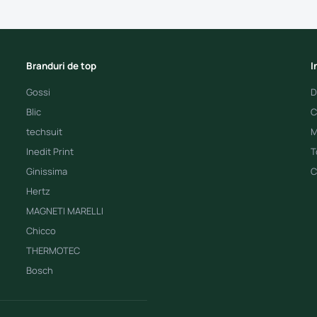
Branduri de top
I
Gossi
D
Blic
C
techsuit
M
Inedit Print
T
Ginissima
C
Hertz
MAGNETI MARELLI
Chicco
THERMOTEC
Bosch