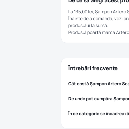
De ce să alegi acest pr
La 135,00 lei, Șampon Artero S
Înainte de a comanda, vezi pre
produsului la sursă.
Produsul poartă marca
Arter
Întrebări frecvente
Cât costă Șampon Artero Sca
De unde pot cumpăra Șampon 
În ce categorie se încadreaz