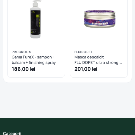
PROGROOM
FLUIDOPET
Gama FureX - sampon +
Masca descalcit
balsam + finishing spray
FLUIDOPET ultra strong -
200 ml
186,00 lei
201,00 lei
Categorii