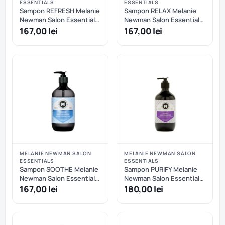
ESSENTIALS
ESSENTIALS
Sampon REFRESH Melanie
Sampon RELAX Melanie
Newman Salon Essentials
Newman Salon Essentials
- 500 ml
- 500 ml
167,00 lei
167,00 lei
MELANIE NEWMAN SALON
MELANIE NEWMAN SALON
ESSENTIALS
ESSENTIALS
Sampon SOOTHE Melanie
Sampon PURIFY Melanie
Newman Salon Essentials
Newman Salon Essentials
- 500 ml - Melanie
- 500 ml
167,00 lei
180,00 lei
Newman Salon Essentials