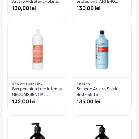
Artero Hidratant - blana
profesional ARTERO
medie sau lunga, blana
4Cats pentru pisici - 1 L
130,00 lei
130,00 lei
uscata sau deteriorata -
650 ml
GROOMSSENTIAL
ARTERO
Sampon hidratare intensa
Șampon Artero Scarlet
GROOMSSENTIAL
Red - 650 ml
Amberglow - 1000 ml
132,00 lei
135,00 lei