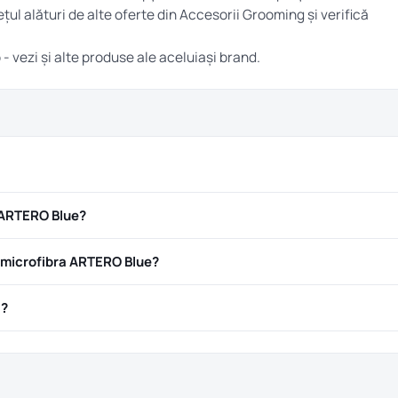
țul alături de alte oferte din
Accesorii Grooming
și verifică
o
- vezi și alte produse ale aceluiași brand.
 ARTERO Blue?
microfibra ARTERO Blue?
ă?