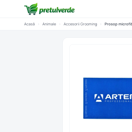
Acasă
›
Animale
›
Accesorii Grooming
›
Prosop microfi