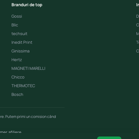
Branduri de top
I
Gossi
D
Blic
C
techsuit
M
Inedit Print
T
Ginissima
C
Hertz
MAGNETI MARELLI
Chicco
THERMOTEC
Bosch
ere. Putem primi un comision când
imer afiliere