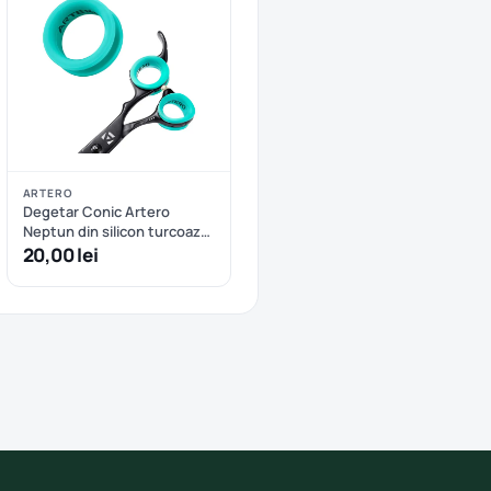
ARTERO
Degetar Conic Artero
Neptun din silicon turcoaz
M
20,00 lei