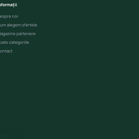
nformații
espre noi
um alegem ofertele
agazine partenere
oate categoriile
ontact