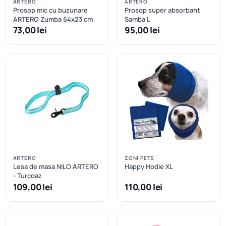
ARTERO
ARTERO
Prosop mic cu buzunare
Prosop super absorbant
ARTERO Zumba 64x23 cm
Samba L
73,00 lei
95,00 lei
ARTERO
ZONI PETS
Lesa de masa NILO ARTERO
Happy Hodie XL
- Turcoaz
109,00 lei
110,00 lei