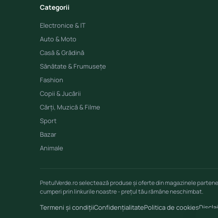
Categorii
Electronice & IT
Auto & Moto
Casă & Grădină
Sănătate & Frumusețe
Fashion
Copii & Jucării
Cărți, Muzică & Filme
Sport
Bazar
Animale
PretulVerde.ro selectează produse și oferte din magazinele parten
cumperi prin linkurile noastre - prețul tău rămâne neschimbat.
Termeni și condiții
Confidențialitate
Politica de cookies
Discla