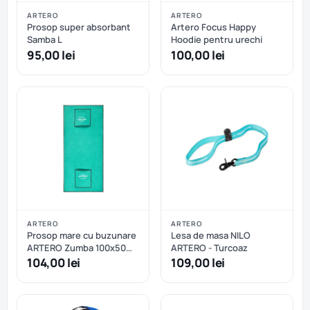
ARTERO
ARTERO
Prosop super absorbant
Artero Focus Happy
Samba L
Hoodie pentru urechi
95,00 lei
100,00 lei
ARTERO
ARTERO
Prosop mare cu buzunare
Lesa de masa NILO
ARTERO Zumba 100x50
ARTERO - Turcoaz
cm
104,00 lei
109,00 lei