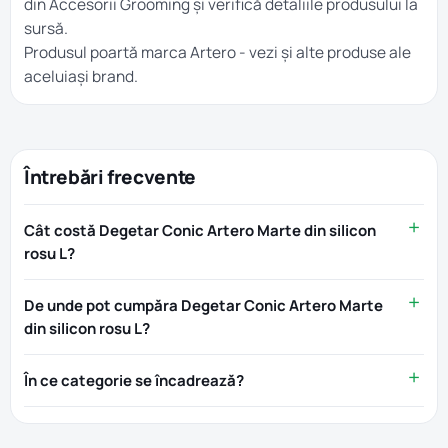
din
Accesorii Grooming
și verifică detaliile produsului la
sursă.
Produsul poartă marca
Artero
- vezi și alte produse ale
aceluiași brand.
Întrebări frecvente
Cât costă Degetar Conic Artero Marte din silicon
rosu L?
De unde pot cumpăra Degetar Conic Artero Marte
din silicon rosu L?
În ce categorie se încadrează?