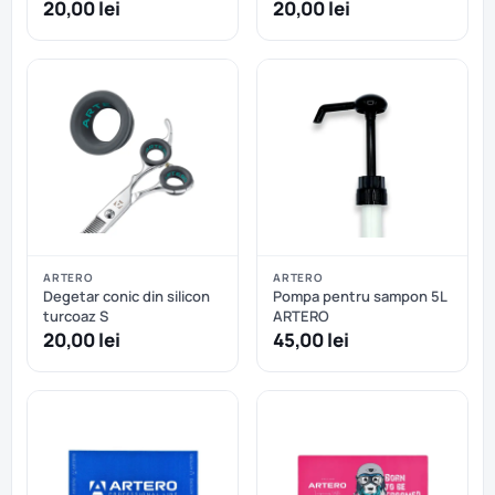
M
20,00 lei
20,00 lei
ARTERO
ARTERO
Degetar conic din silicon
Pompa pentru sampon 5L
turcoaz S
ARTERO
20,00 lei
45,00 lei