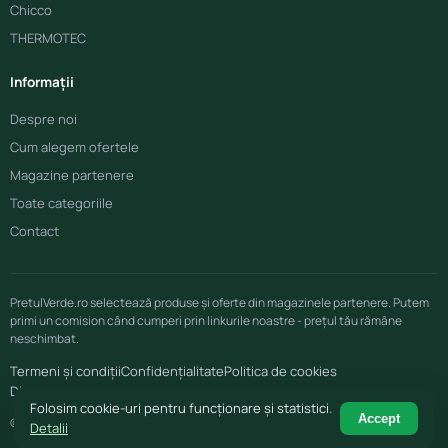
Chicco
THERMOTEC
Informații
Despre noi
Cum alegem ofertele
Magazine partenere
Toate categoriile
Contact
PretulVerde.ro selectează produse și oferte din magazinele partenere. Putem
primi un comision când cumperi prin linkurile noastre - prețul tău rămâne
neschimbat.
Termeni și condiții
Confidențialitate
Politica de cookies
Disclaimer afiliere
Folosim cookie-uri pentru funcționare și statistici.
Accept
© 2026 PretulVerde.ro
Detalii