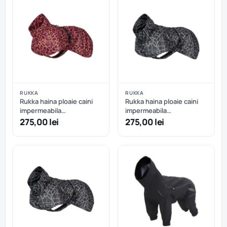
RUKKA
RUKKA
Rukka haina ploaie caini
Rukka haina ploaie caini
impermeabila
impermeabila
reflectorizanta - Carmine
reflectorizanta - Dark - 25
275,00 lei
275,00 lei
- 30 cm
cm