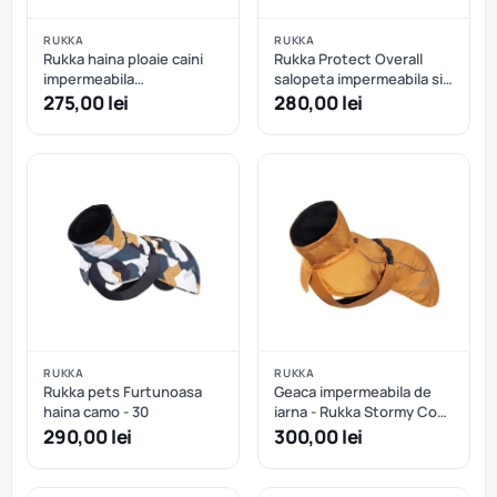
RUKKA
RUKKA
Rukka haina ploaie caini
Rukka Protect Overall
impermeabila
salopeta impermeabila si
reflectorizanta - Dark - 30
reflective - Negru - 30 cm
275,00 lei
280,00 lei
cm
RUKKA
RUKKA
Rukka pets Furtunoasa
Geaca impermeabila de
haina camo - 30
iarna - Rukka Stormy Coat
- Abricot - 25 cm
290,00 lei
300,00 lei