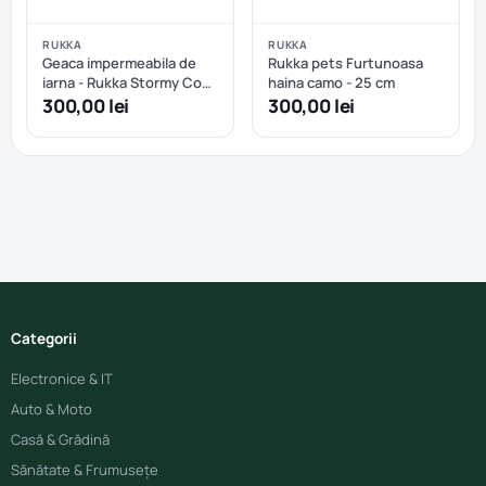
RUKKA
RUKKA
Geaca impermeabila de
Rukka pets Furtunoasa
iarna - Rukka Stormy Coat
haina camo - 25 cm
- Dark Agave - 30 cm
300,00 lei
300,00 lei
Categorii
Electronice & IT
Auto & Moto
Casă & Grădină
Sănătate & Frumusețe