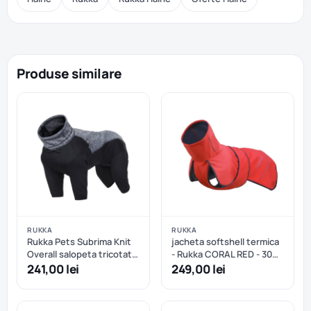
Produse similare
RUKKA
RUKKA
Rukka Pets Subrima Knit
jacheta softshell termica
Overall salopeta tricotata
- Rukka CORAL RED - 30
- 45 cm
cm
241,00 lei
249,00 lei