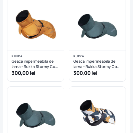
RUKKA
RUKKA
Geaca impermeabila de
Geaca impermeabila de
iarna - Rukka Stormy Coat
iarna - Rukka Stormy Coat
- Abricot - 30 cm
- Dark Agave - 25 cm
300,00 lei
300,00 lei