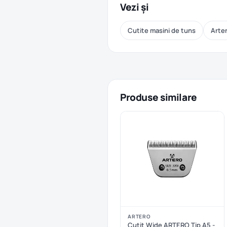
Vezi și
Cutite masini de tuns
Arte
Produse similare
ARTERO
Cutit Wide ARTERO Tip A5 -