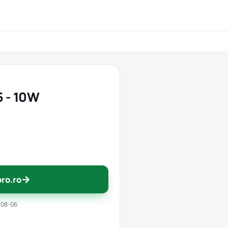
5 - 10W
→
pro.ro
-08-06