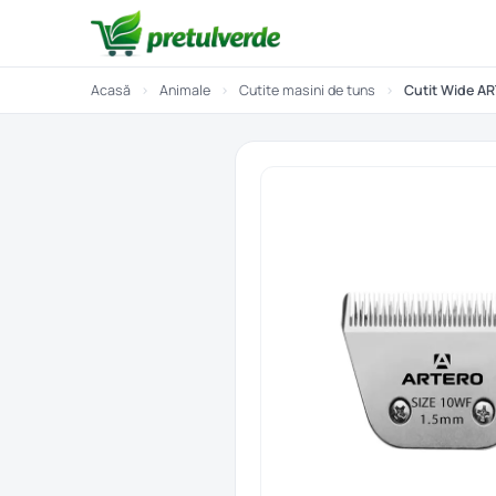
Acasă
›
Animale
›
Cutite masini de tuns
›
Cutit Wide AR