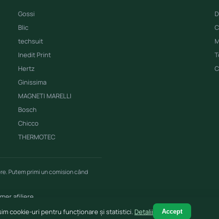
Gossi
D
Blic
C
techsuit
M
Inedit Print
T
Hertz
C
Ginissima
MAGNETI MARELLI
Bosch
Chicco
THERMOTEC
ere. Putem primi un comision când
imer afiliere
im cookie-uri pentru funcționare și statistici.
Detalii
Accept