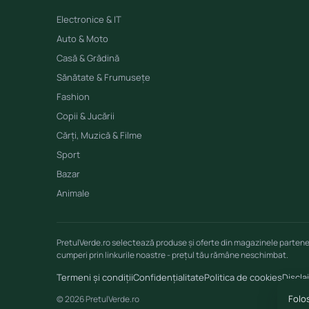
Electronice & IT
Auto & Moto
Casă & Grădină
Sănătate & Frumusețe
Fashion
Copii & Jucării
Cărți, Muzică & Filme
Sport
Bazar
Animale
PretulVerde.ro selectează produse și oferte din magazinele parten
cumperi prin linkurile noastre - prețul tău rămâne neschimbat.
Termeni și condiții
Confidențialitate
Politica de cookies
Discla
Folos
© 2026 PretulVerde.ro