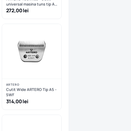
universal masina tuns tip A5
nr.4F - 9.0mm
272,00 lei
ARTERO
Cutit Wide ARTERO Tip A5 -
5WF
314,00 lei