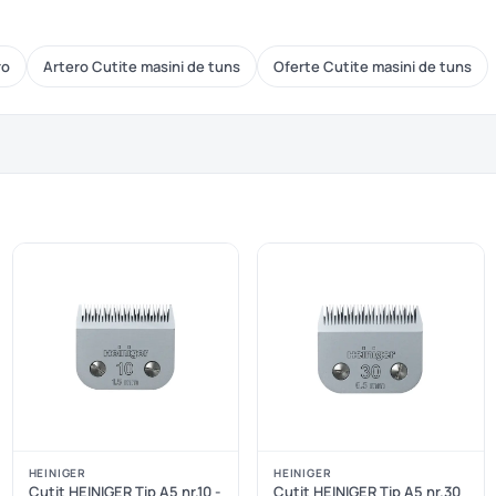
ro
Artero Cutite masini de tuns
Oferte Cutite masini de tuns
HEINIGER
HEINIGER
Cutit HEINIGER Tip A5 nr.10 -
Cutit HEINIGER Tip A5 nr.30