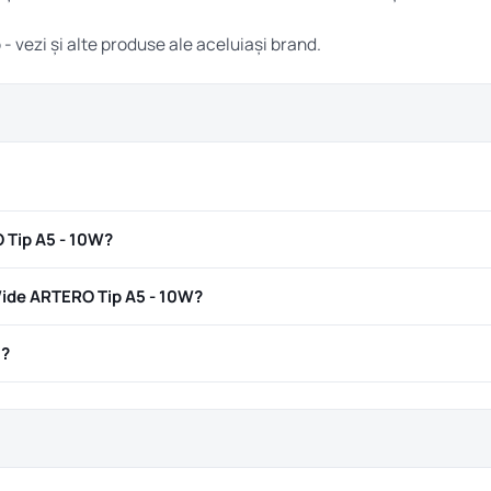
o
- vezi și alte produse ale aceluiași brand.
 Tip A5 - 10W?
ide ARTERO Tip A5 - 10W?
ă?