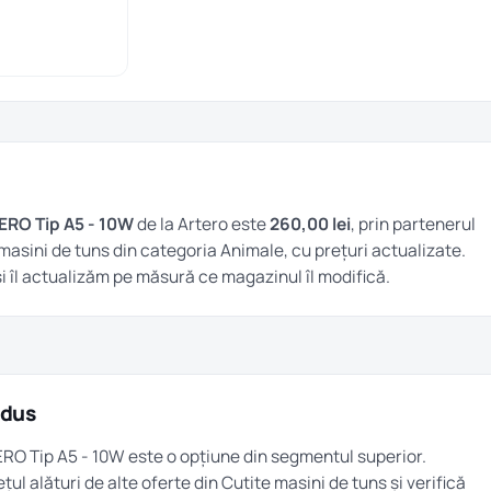
ERO Tip A5 - 10W
de la Artero este
260,00 lei
, prin partenerul
masini de tuns
din categoria
Animale
, cu prețuri actualizate.
i îl actualizăm pe măsură ce magazinul îl modifică.
odus
ERO Tip A5 - 10W este o opțiune din segmentul superior.
țul alături de alte oferte din
Cutite masini de tuns
și verifică