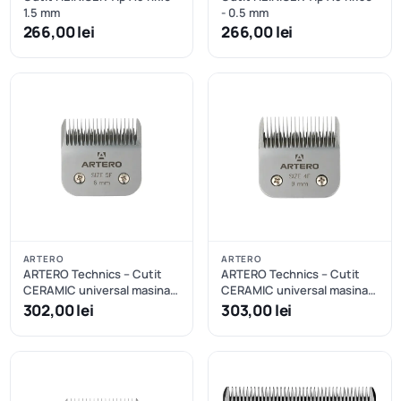
1.5 mm
- 0.5 mm
266,00 lei
266,00 lei
ARTERO
ARTERO
ARTERO Technics – Cutit
ARTERO Technics – Cutit
CERAMIC universal masina
CERAMIC universal masina
tuns tip A5 nr.5F – 6mm
tuns tip A5 nr.4F – 9mm
302,00 lei
303,00 lei