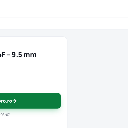
4F – 9.5 mm
→
pro.ro
-08-07