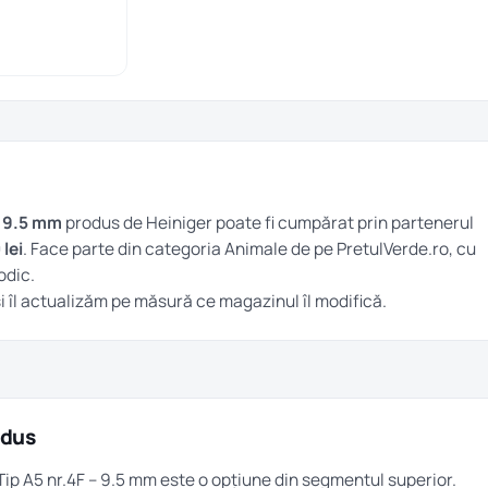
– 9.5 mm
produs de Heiniger poate fi cumpărat prin partenerul
lei
. Face parte din categoria
Animale
de pe PretulVerde.ro, cu
odic.
i îl actualizăm pe măsură ce magazinul îl modifică.
odus
Tip A5 nr.4F – 9.5 mm este o opțiune din segmentul superior.