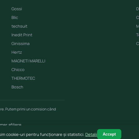
Gossi
D
Blic
C
techsuit
M
Inedit Print
T
Ginissima
C
Hertz
MAGNETI MARELLI
Chicco
THERMOTEC
Bosch
ere. Putem primi un comision când
imer afiliere
im cookie-uri pentru funcționare și statistici.
Detalii
Accept