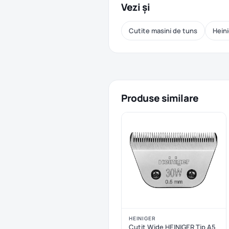
Vezi și
Cutite masini de tuns
Heini
Produse similare
HEINIGER
Cutit Wide HEINIGER Tip A5