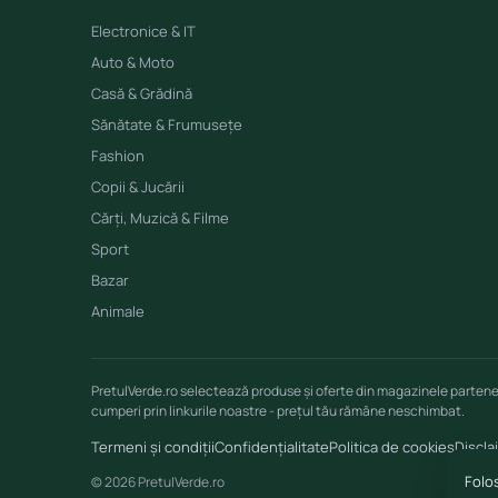
Electronice & IT
Auto & Moto
Casă & Grădină
Sănătate & Frumusețe
Fashion
Copii & Jucării
Cărți, Muzică & Filme
Sport
Bazar
Animale
PretulVerde.ro selectează produse și oferte din magazinele parten
cumperi prin linkurile noastre - prețul tău rămâne neschimbat.
Termeni și condiții
Confidențialitate
Politica de cookies
Discla
Folos
© 2026 PretulVerde.ro