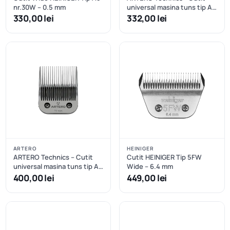
nr.30W – 0.5 mm
universal masina tuns tip A5
nr.3F - 13mm
330,00 lei
332,00 lei
ARTERO
HEINIGER
ARTERO Technics – Cutit
Cutit HEINIGER Tip 5FW
universal masina tuns tip A5
Wide – 6.4 mm
nr.3/4 – 19mm
400,00 lei
449,00 lei