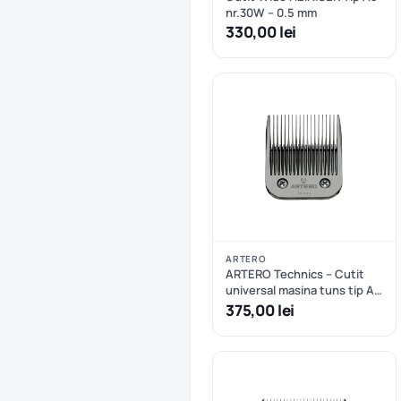
nr.30W – 0.5 mm
330,00 lei
ARTERO
ARTERO Technics – Cutit
universal masina tuns tip A5
nr.5/8 – 16mm
375,00 lei