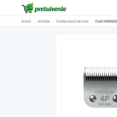
Acasă
›
Animale
›
Cutite masini de tuns
›
Cutit HEINIGE