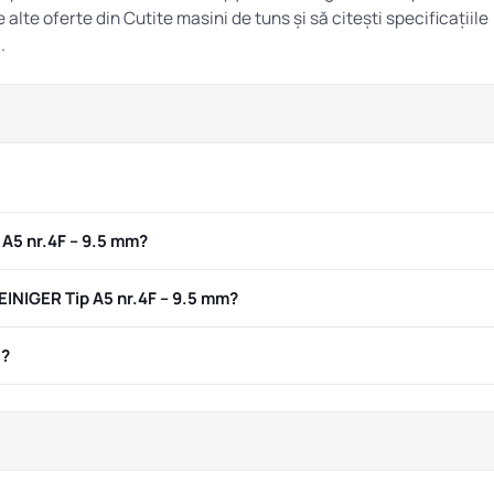
e alte oferte din
Cutite masini de tuns
și să citești specificațiile
.
 A5 nr.4F – 9.5 mm?
INIGER Tip A5 nr.4F – 9.5 mm?
ă?