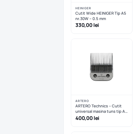
HEINIGER
Cutit Wide HEINIGER Tip A5
nr.30W – 0.5 mm
330,00 lei
ARTERO
ARTERO Technics – Cutit
universal masina tuns tip A5
nr.3/4 – 19mm
400,00 lei