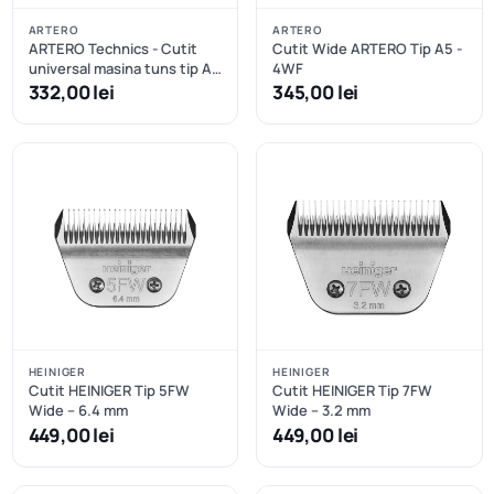
ARTERO
ARTERO
ARTERO Technics - Cutit
Cutit Wide ARTERO Tip A5 -
universal masina tuns tip A5
4WF
nr.3F - 13mm
332,00 lei
345,00 lei
HEINIGER
HEINIGER
Cutit HEINIGER Tip 5FW
Cutit HEINIGER Tip 7FW
Wide – 6.4 mm
Wide – 3.2 mm
449,00 lei
449,00 lei