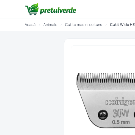
Acasă
›
Animale
›
Cutite masini de tuns
›
Cutit Wide HE