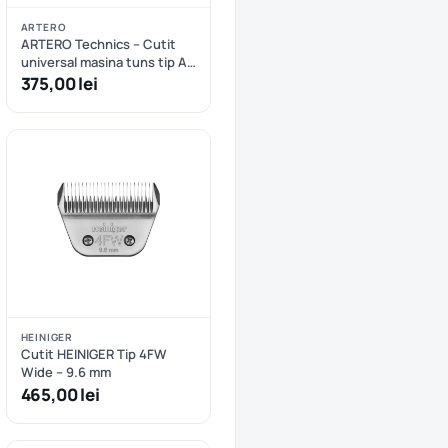
ARTERO
ARTERO Technics – Cutit
universal masina tuns tip A5
nr.5/8 – 16mm
375,00 lei
HEINIGER
Cutit HEINIGER Tip 4FW
Wide – 9.6 mm
465,00 lei