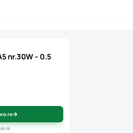
A5 nr.30W – 0.5
→
pro.ro
-08-08