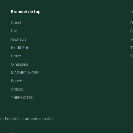
Branduri de top
I
Gossi
D
Blic
C
techsuit
M
Inedit Print
T
Hertz
C
Ginissima
MAGNETI MARELLI
Bosch
Chicco
THERMOTEC
ere. Putem primi un comision când