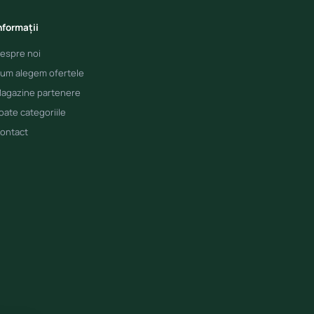
nformații
espre noi
um alegem ofertele
agazine partenere
oate categoriile
ontact