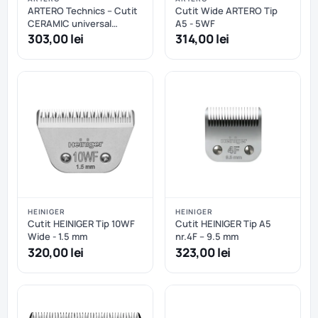
ARTERO Technics – Cutit
Cutit Wide ARTERO Tip
CERAMIC universal
A5 - 5WF
masina tuns tip A5 nr.4F –
303,00 lei
314,00 lei
9mm
HEINIGER
HEINIGER
Cutit HEINIGER Tip 10WF
Cutit HEINIGER Tip A5
Wide - 1.5 mm
nr.4F – 9.5 mm
320,00 lei
323,00 lei