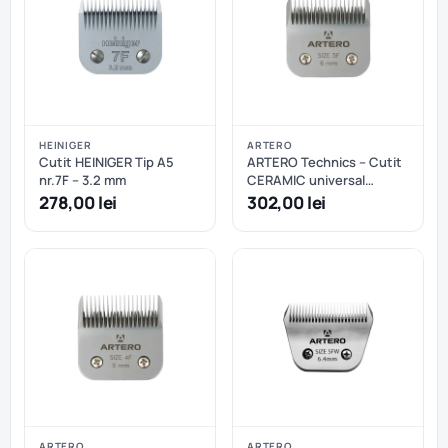
HEINIGER
ARTERO
Cutit HEINIGER Tip A5
ARTERO Technics – Cutit
nr.7F – 3.2 mm
CERAMIC universal
masina tuns tip A5 nr.5F –
278,00 lei
302,00 lei
6mm
ARTERO
ARTERO