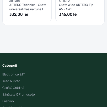
ARTERO
ARTERO
ARTERO Technics - Cutit
Cutit Wide ARTERO Tip
universal masina tuns tip
A5 - 4WF
A5 nr.3F - 13mm
332,00 lei
345,00 lei
Categorii
Electronice & IT
Auto & Moto
Casă & Grădină
Sănătate & Frumusețe
Fashion