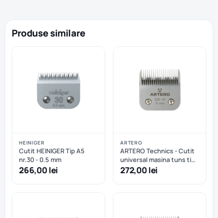
Produse similare
HEINIGER
ARTERO
Cutit HEINIGER Tip A5
ARTERO Technics - Cutit
nr.30 - 0.5 mm
universal masina tuns tip
A5 nr.4F - 9.0mm
266,00 lei
272,00 lei