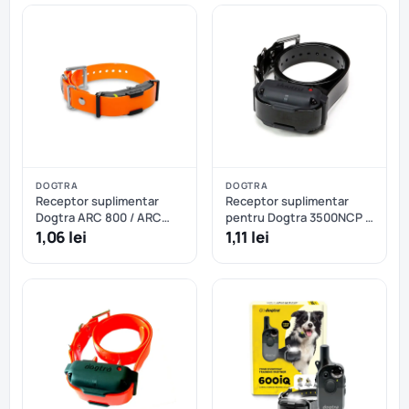
DOGTRA
DOGTRA
Receptor suplimentar
Receptor suplimentar
Dogtra ARC 800 / ARC
pentru Dogtra 3500NCP -
802 - Portocaliu
Negru
1,06 lei
1,11 lei