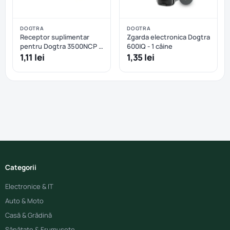
DOGTRA
DOGTRA
Receptor suplimentar
Zgarda electronica Dogtra
pentru Dogtra 3500NCP -
600IQ - 1 câine
Portocaliu
1,11 lei
1,35 lei
Categorii
Electronice & IT
Auto & Moto
Casă & Grădină
Sănătate & Frumusețe