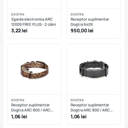
DOGTRA
DOGTRA
Zgarda electronica ARC
Receptor suplimentar
1200S FREE PLUS - 2 câini
Dogtra 640X
3,22 lei
950,00 lei
DOGTRA
DOGTRA
Receptor suplimentar
Receptor suplimentar
Dogtra ARC 800 / ARC
Dogtra ARC 800 / ARC
802 - Camuflaj
802 - Negru
1,06 lei
1,06 lei