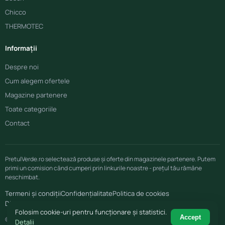
Chicco
THERMOTEC
Informații
Despre noi
Cum alegem ofertele
Magazine partenere
Toate categoriile
Contact
PretulVerde.ro selectează produse și oferte din magazinele partenere. Putem
primi un comision când cumperi prin linkurile noastre - prețul tău rămâne
neschimbat.
Termeni și condiții
Confidențialitate
Politica de cookies
Disclaimer afiliere
Folosim cookie-uri pentru funcționare și statistici.
Accept
© 2026 PretulVerde.ro
Detalii