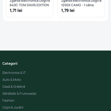
Zgarda electronica Dogtra
Zgarda electronica Dogtra
640C TOM DAVIS EDITION
1200X CAMO - 1 câine
1,71 lei
1,79 lei
Categorii
Electronice & IT
Auto & Moto
Casă & Grădină
Sănătate & Frumusețe
Fashion
Copii & Jucării