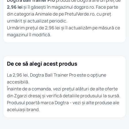
Dogtra Ball Trainer Pro
produs de Dogtra are un preț de
2,96 lei
și îl găsești în magazinul dogpro.ro. Face parte
din categoria
Animale
de pe PretulVerde.ro, cu preț
urmărit și actualizat periodic.
Urmărim prețul de 2,96 lei și îl actualizăm pe măsură ce
magazinul îl modifică.
De ce să alegi acest produs
La 2,96 lei, Dogtra Ball Trainer Pro este o opțiune
accesibilă.
Înainte de a comanda, vezi prețul alături de alte oferte
din
Zgarzi dresaj
și verifică detaliile produsului la sursă.
Produsul poartă marca
Dogtra
- vezi și alte produse ale
aceluiași brand.