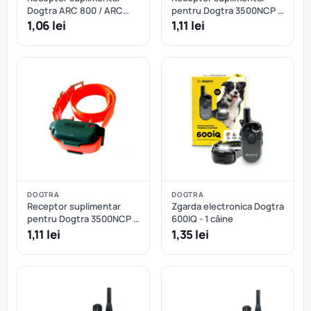
Dogtra ARC 800 / ARC
pentru Dogtra 3500NCP -
802 - Portocaliu
Negru
1,06 lei
1,11 lei
DOGTRA
DOGTRA
Receptor suplimentar
Zgarda electronica Dogtra
pentru Dogtra 3500NCP -
600IQ - 1 câine
Portocaliu
1,11 lei
1,35 lei