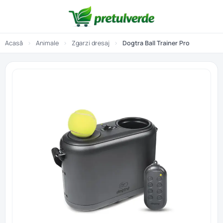
Acasă
›
Animale
›
Zgarzi dresaj
›
Dogtra Ball Trainer Pro