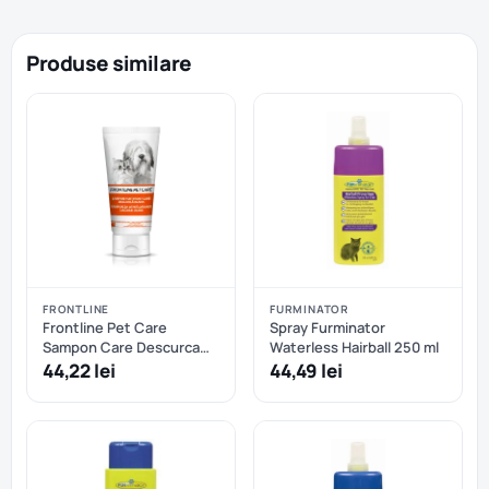
Produse similare
FRONTLINE
FURMINATOR
Frontline Pet Care
Spray Furminator
Sampon Care Descurca
Waterless Hairball 250 ml
Blana 200 ml 113005
44,22 lei
44,49 lei