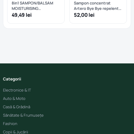
8in1 SAMPON/BALSAM
Sampon concentrat
MOISTURISING
Artero Bye Bye repelent
CONDITIONING 250 ML
si antiparazitant pentru
49,49 lei
52,00 lei
caini - 100 ml
Categorii
Electronice & IT
Auto & Moto
Casă & Grădină
Sănătate & Frumusețe
Fashion
Copii & Jucării