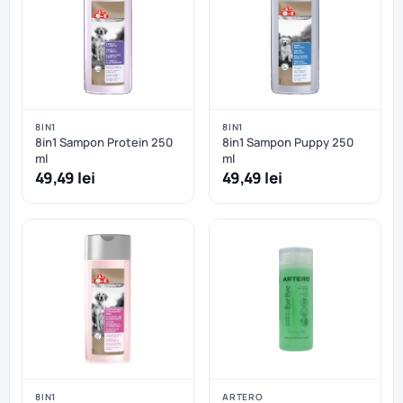
8IN1
8IN1
8in1 Sampon Protein 250
8in1 Sampon Puppy 250
ml
ml
49,49 lei
49,49 lei
8IN1
ARTERO