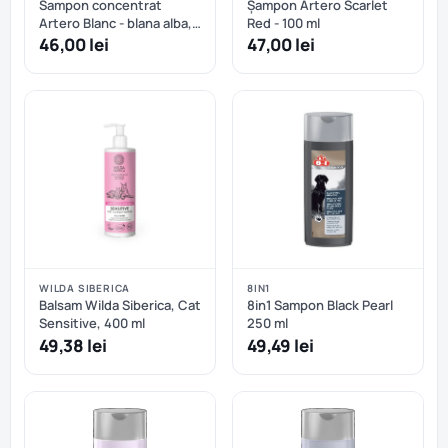
Sampon concentrat
Șampon Artero Scarlet
Artero Blanc - blana alba,
Red - 100 ml
neagra sau gri - 100 ml
46,00 lei
47,00 lei
WILDA SIBERICA
8IN1
Balsam Wilda Siberica, Cat
8in1 Sampon Black Pearl
Sensitive, 400 ml
250 ml
49,38 lei
49,49 lei