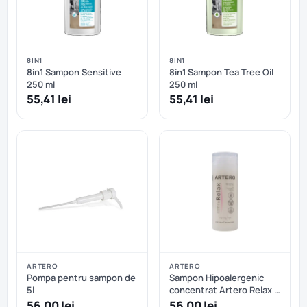
8IN1
8IN1
8in1 Sampon Sensitive
8in1 Sampon Tea Tree Oil
250 ml
250 ml
55,41 lei
55,41 lei
ARTERO
ARTERO
Pompa pentru sampon de
Sampon Hipoalergenic
5l
concentrat Artero Relax -
100 ml
56,00 lei
56,00 lei