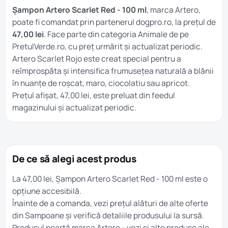
Șampon Artero Scarlet Red - 100 ml
, marca Artero,
poate fi comandat prin partenerul dogpro.ro, la prețul de
47,00 lei
. Face parte din categoria
Animale
de pe
PretulVerde.ro, cu preț urmărit și actualizat periodic.
Artero Scarlet Rojo este creat special pentru a
reîmprospăta și intensifica frumusețea naturală a blănii
în nuanțe de roșcat, maro, ciocolatiu sau apricot.
Prețul afișat, 47,00 lei, este preluat din feedul
magazinului și actualizat periodic.
De ce să alegi acest produs
La 47,00 lei, Șampon Artero Scarlet Red - 100 ml este o
opțiune accesibilă.
Înainte de a comanda, vezi prețul alături de alte oferte
din
Sampoane
și verifică detaliile produsului la sursă.
Produsul poartă marca
Artero
- vezi și alte produse ale