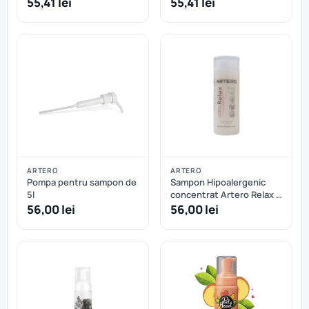
55,41 lei
55,41 lei
ARTERO
ARTERO
Pompa pentru sampon de
Sampon Hipoalergenic
5l
concentrat Artero Relax -
100 ml
56,00 lei
56,00 lei