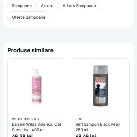
Sampoane
Artero
Artero Sampoane
Oferte Sampoane
Produse similare
WILDA SIBERICA
8IN1
Balsam Wilda Siberica, Cat
8in1 Sampon Black Pearl
Sensitive, 400 ml
250 ml
49,38 lei
49,49 lei