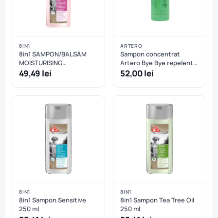
8IN1
ARTERO
8in1 SAMPON/BALSAM
Sampon concentrat
MOISTURISING
Artero Bye Bye repelent
CONDITIONING 250 ML
si antiparazitant pentru
49,49 lei
52,00 lei
caini - 100 ml
8IN1
8IN1
8in1 Sampon Sensitive
8in1 Sampon Tea Tree Oil
250 ml
250 ml