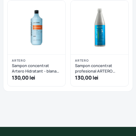
ARTERO
ARTERO
Sampon concentrat
Sampon concentrat
Artero Hidratant - blana
profesional ARTERO
medie sau lunga, blana
4Cats pentru pisici - 1 L
130,00 lei
130,00 lei
uscata sau deteriorata -
650 ml