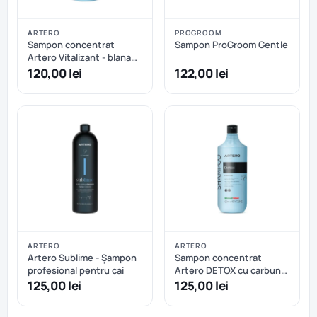
ARTERO
PROGROOM
Sampon concentrat
Sampon ProGroom Gentle
Artero Vitalizant - blana
scurta, blana sarmoasa
120,00 lei
122,00 lei
sau volum - 650 ml
ARTERO
ARTERO
Artero Sublime - Șampon
Sampon concentrat
profesional pentru cai
Artero DETOX cu carbune
activ - 650 ml
125,00 lei
125,00 lei