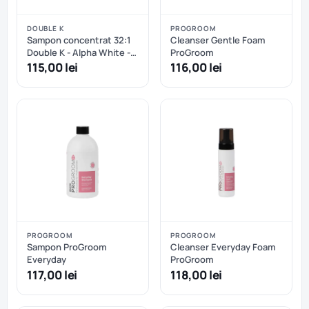
DOUBLE K
PROGROOM
Sampon concentrat 32:1
Cleanser Gentle Foam
Double K - Alpha White -
ProGroom
473.2 ml
115,00 lei
116,00 lei
PROGROOM
PROGROOM
Sampon ProGroom
Cleanser Everyday Foam
Everyday
ProGroom
117,00 lei
118,00 lei